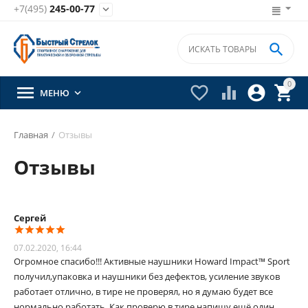
+7(495)
245-00-77


0





МЕНЮ

Главная
/
Отзывы
Отзывы
Сергей
07.02.2020, 16:44
Огромное спасибо!!! Активные наушники Howard Impact™ Sport
получил,упаковка и наушники без дефектов, усиление звуков
работает отлично, в тире не проверял, но я думаю будет все
нормально работать. Как проверю в тире напишу ещё один