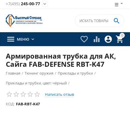
+7(495)
245-00-77


0





МЕНЮ

Армированная трубка для АК,
Сайга FAB-DEFENSE RBT-K47
Главная
/
Тюнинг оружия
/
Приклады и трубки
/
Приклады и трубки, цвет: чёрный
/
Написать отзыв
КОД:
FAB-RBT-K47