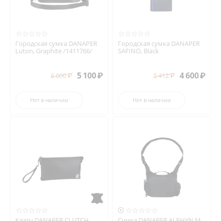
Городская сумка DANAPER
Городская сумка DANAPER
Luton, Graphite /1411766/
SAFINO, Black
5 100
₽
4 600
₽
6 000
₽
5 412
₽
Нет в наличии
Нет в наличии

Клатч DANAPER CLUTCH,
Сумка DANAPER ALPHYN M,