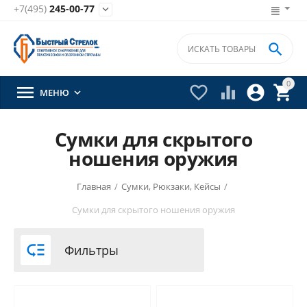
+7(495)
245-00-77


0





МЕНЮ

Сумки для скрытого
ношения оружия
Главная
/
Сумки, Рюкзаки, Кейсы
/
Сумки для скрытого ношения оружия

Фильтры