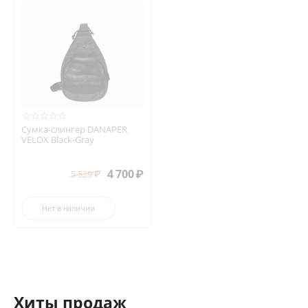
Сумка-слингер DANAPER
VELOX Black-Gray
4 700
₽
5 529
₽
Нет в наличии
Хиты продаж