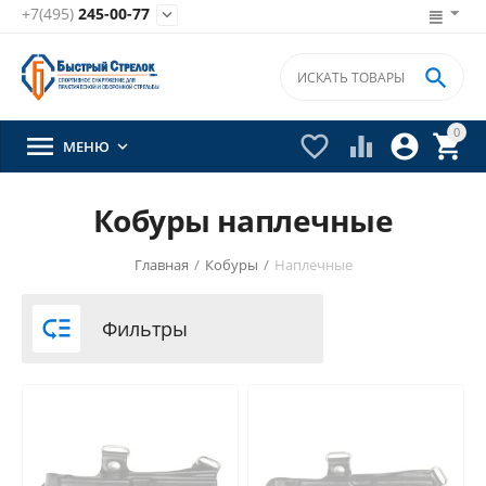
+7(495)
245-00-77


0





МЕНЮ

Кобуры наплечные
Главная
/
Кобуры
/
Наплечные

Фильтры