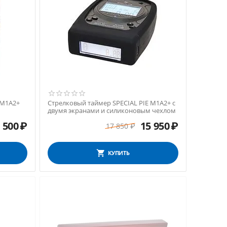
 M1A2+
Стрелковый таймер SPECIAL PIE M1A2+ с
двумя экранами и силиконовым чехлом
 500
₽
15 950
₽
17 850
₽
КУПИТЬ