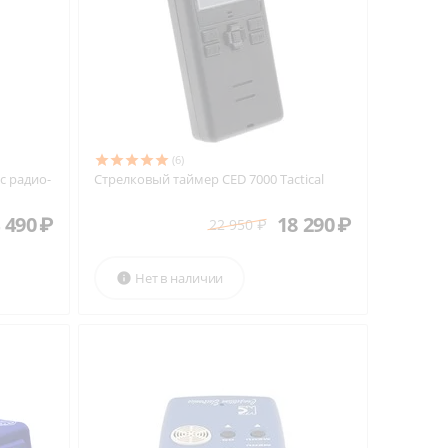
(6)
с радио-
Стрелковый таймер CED 7000 Tactical
 490
₽
18 290
₽
22 950
₽
Нет в наличии
