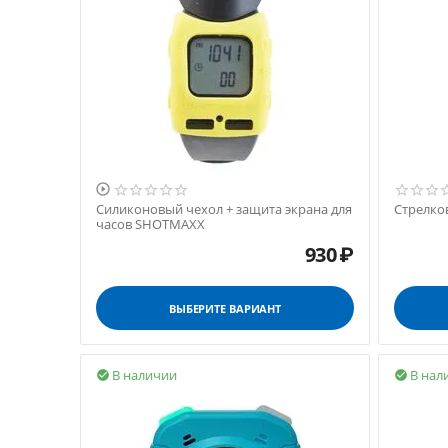

Силиконовый чехол + защита экрана для
Стрелко
часов SHOTMAXX
930
₽
ВЫБЕРИТЕ ВАРИАНТ
В наличии
В нал

