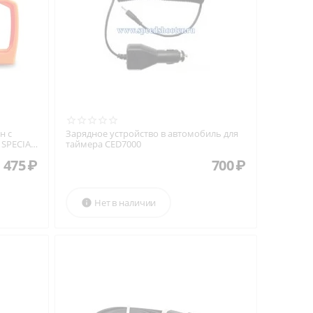
н с
Зарядное устройство в автомобиль для
 SPECIAL
таймера CED7000
 475
₽
700
₽
Нет в наличии
