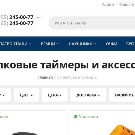
Акции
Новости
495)
245-00-77

965)
245-00-77
 ПАТРОНТАШИ
РЕМНИ
НАУШНИКИ
ОЧКИ
БРЕ



лковые таймеры и аксес
Главная
/
Стрелковые таймеры
Р
ЦВЕТ
ЦЕНА
ДОСТАВКА
НАЛИЧИЕ
ичии
В наличии
