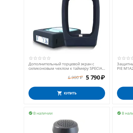
Дополнительный торцевой экран с
Защитны
силиконовым чехлом к таймеру SPECIAL
PIE M1A
PIE M1A2+
5 790
₽
6 900
₽
КУПИТЬ
В наличии
В нал

