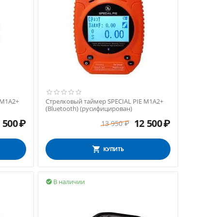
 M1A2+
Стрелковый таймер SPECIAL PIE M1A2+
(Bluetooth) (русифицирован)
 500
₽
12 500
₽
13 950
₽
КУПИТЬ
В наличии
