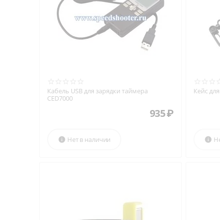
Кабель USB для зарядки таймера
Кейс дл
CED7000
935
₽
Нет в наличии
Н

