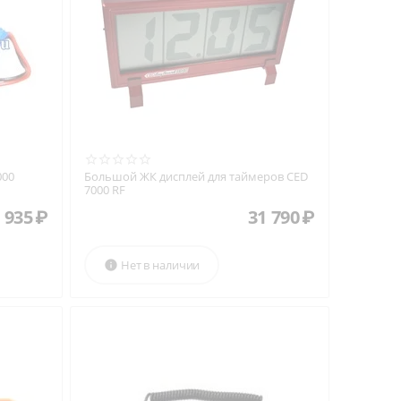
000
Большой ЖК дисплей для таймеров CED
7000 RF
935
₽
31 790
₽
Нет в наличии
