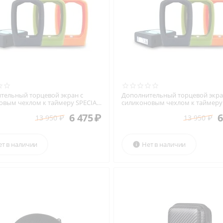
тельный торцевой экран с
Дополнительный торцевой экра
овым чехлом к таймеру SPECIAL
силиконовым чехлом к таймеру
2+
PIE M1A2+
6 475
₽
6
13 950
₽
13 950
₽
ет в наличии
Нет в наличии
