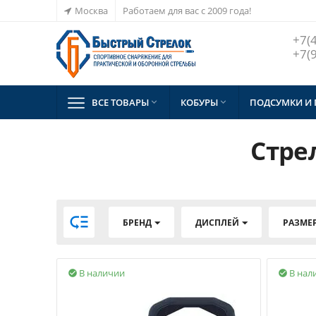
Москва
Работаем для вас с 2009 года!
+7(
+7(
ВСЕ ТОВАРЫ
КОБУРЫ
ПОДСУМКИ И


Стре

БРЕНД
ДИСПЛЕЙ
РАЗМЕ
В наличии
В нал

