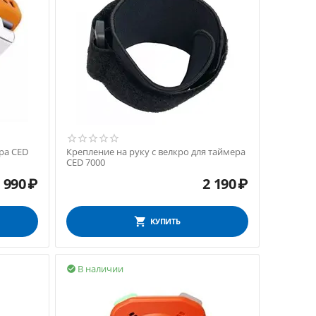
ра CED
Крепление на руку с велкро для таймера
CED 7000
 990
₽
2 190
₽
КУПИТЬ
В наличии
