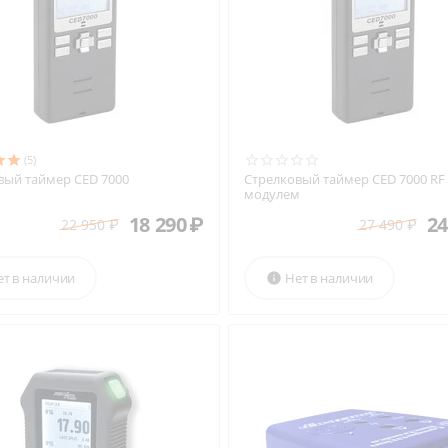
(5)
вый таймер CED 7000
Стрелковый таймер CED 7000 RF 
модулем
18 290
₽
24
22 950
₽
27 490
₽
ет в наличии
Нет в наличии
