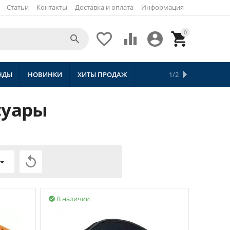
Статьи
Контакты
Доставка и оплата
Информация
0





НДЫ
НОВИНКИ
ХИТЫ ПРОДАЖ
СКИДКИ
ТОВАРЫ С БЕСПЛАТНОЙ 
1/2
суары

В наличии
