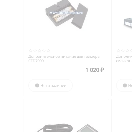
Дополнительное питание для таймера
Дополни
CED7000
силикон
PIE M1A
1 020
₽
Нет в наличии
Н

