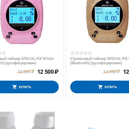
вый таймер SPECIAL PIE M1A2+
Стрелковый таймер SPECIAL PIE
th) (русифицирован)
(Bluetooth) (русифицирован)
12 500
₽
12
13 950
₽
13 950
₽
КУПИТЬ
КУПИТЬ