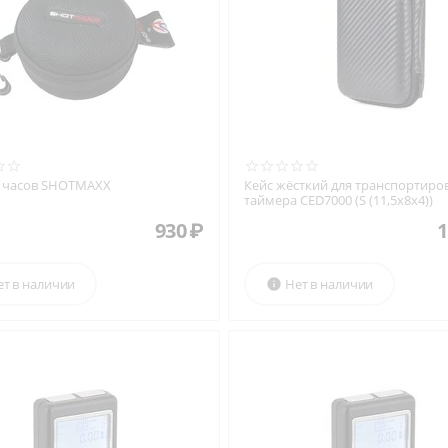
я часов SHOTMAXX
Кейс жёсткий для транспортиро
таймера CED7000 (S (11,5x8x4))
930
₽
1
ет в наличии
Нет в наличии
