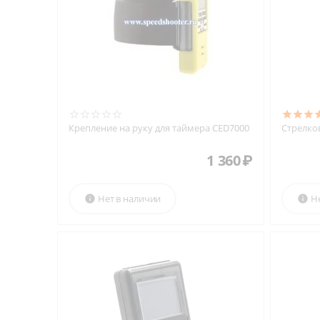
Крепление на руку для таймера CED7000
Стрелко
1 360
₽
Нет в наличии
Н

