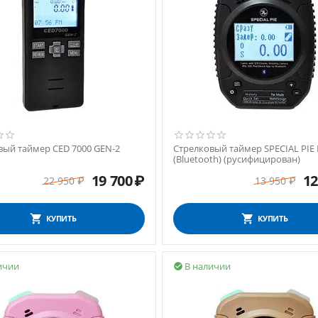
вый таймер CED 7000 GEN-2
Стрелковый таймер SPECIAL PIE
(Bluetooth) (русифицирован)
19 700
₽
12
22 950
₽
13 950
₽
КУПИТЬ
КУПИТЬ
ичии
В наличии
