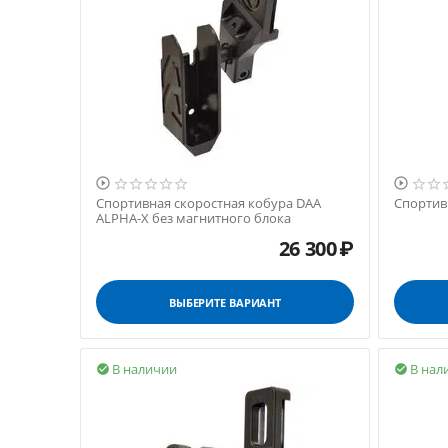


Спортивная скоростная кобура DAA
Спортив
ALPHA-X без магнитного блока
26 300
₽
ВЫБЕРИТЕ ВАРИАНТ
В наличии
В нал

