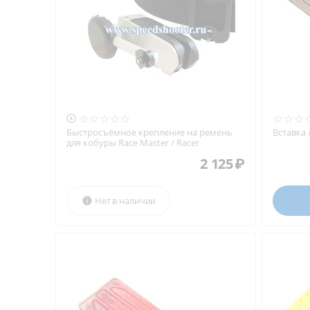

Быстросъёмное крепление на ремень
Вставка
для кобуры Race Master / Racer
2 125
₽
Нет в наличии
