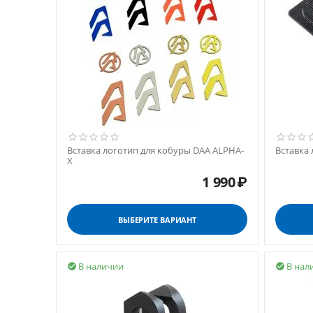
Вставка логотип для кобуры DAA ALPHA-
Вставка
X
1 990
₽
ВЫБЕРИТЕ ВАРИАНТ
В наличии
В нал

