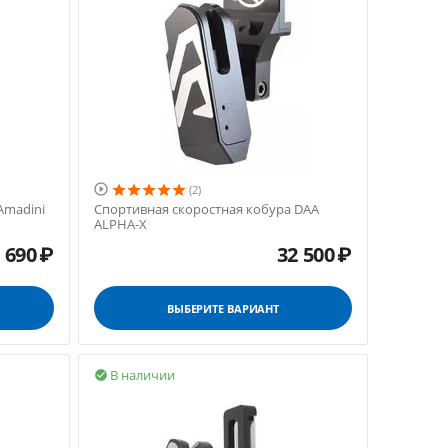

(2)
Amadini
Спортивная скоростная кобура DAA
ALPHA-X
 690
₽
32 500
₽
ВЫБЕРИТЕ ВАРИАНТ
В наличии
