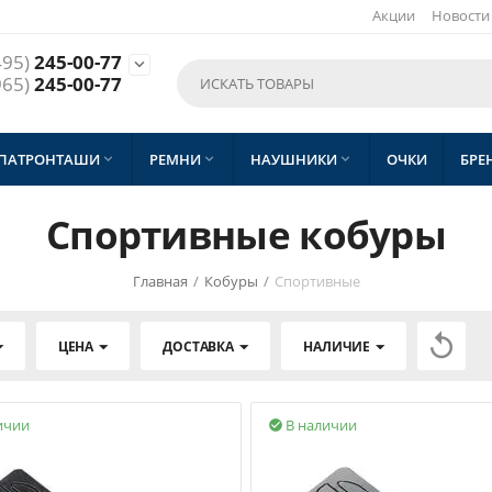
Акции
Новости
495)
245-00-77

965)
245-00-77
 ПАТРОНТАШИ
РЕМНИ
НАУШНИКИ
ОЧКИ
БРЕ



Спортивные кобуры
Главная
/
Кобуры
/
Спортивные

ЦЕНА
ДОСТАВКА
НАЛИЧИЕ
ичии
В наличии
