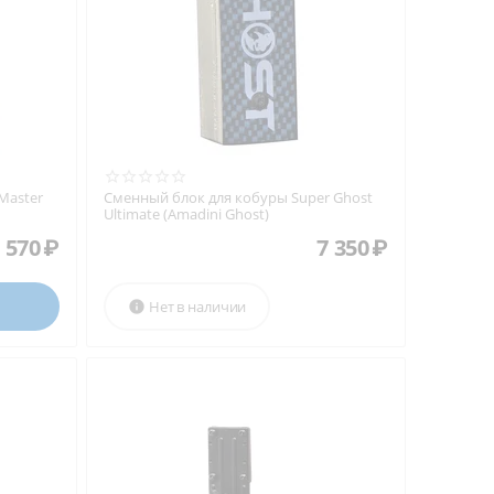
Master
Сменный блок для кобуры Super Ghost
Ultimate (Amadini Ghost)
 570
₽
7 350
₽
Нет в наличии
