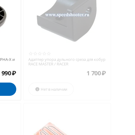
LPHA-X и
Адаптер упора дульного среза для кобур
RACE MASTER / RACER
 990
₽
1 700
₽
Нет в наличии
