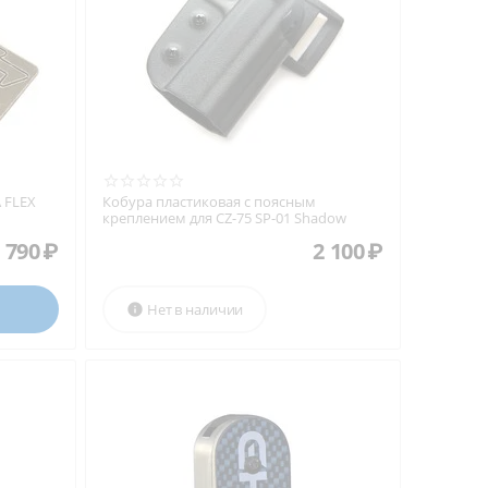
 FLEX
Кобура пластиковая с поясным
креплением для CZ-75 SP-01 Shadow
 790
₽
2 100
₽
Нет в наличии
