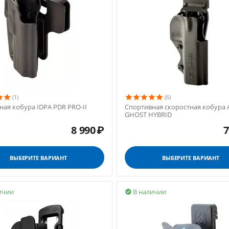
(1)
(6)
ная кобура IDPA PDR PRO-II
Спортивная скоростная кобура 
GHOST HYBRID
8 990
₽
7
ВЫБЕРИТЕ ВАРИАНТ
ВЫБЕРИТЕ ВАРИАНТ
ичии
В наличии
