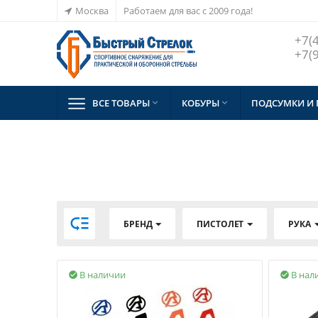
Москва
Работаем для вас с 2009 года!
+7(
+7(
ВСЕ ТОВАРЫ
КОБУРЫ
ПОДСУМКИ И



БРЕНД
ПИСТОЛЕТ
РУКА
В наличии
В нал

