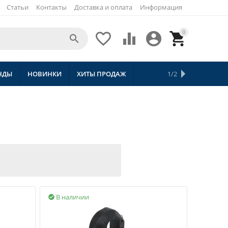
Статьи
Контакты
Доставка и оплата
Информация
0





НДЫ
НОВИНКИ
ХИТЫ ПРОДАЖ
СКИДКИ
ТОВАРЫ С БЕСПЛАТНОЙ 
1/2
В наличии
