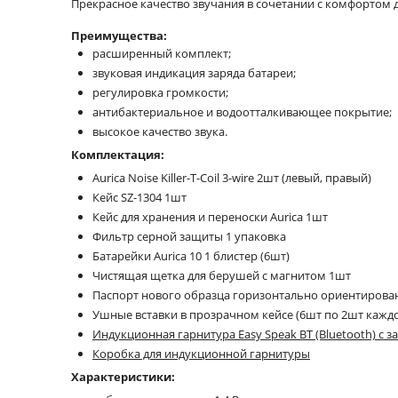
Прекрасное качество звучания в сочетании с комфортом 
Преимущества:
расширенный комплект;
звуковая индикация заряда батареи;
регулировка громкости;
антибактериальное и водоотталкивающее покрытие;
высокое качество звука.
Комплектация:
Aurica Noise Killer-T-Coil 3-wire 2шт (левый, правый)
Кейс SZ-1304 1шт
Кейс для хранения и переноски Aurica 1шт
Фильтр серной защиты 1 упаковка
Батарейки Aurica 10 1 блистер (6шт)
Чистящая щетка для берушей с магнитом 1шт
Паспорт нового образца горизонтально ориентиров
Ушные вставки в прозрачном кейсе (6шт по 2шт каждо
Индукционная гарнитура Easy Speak BT (Bluetooth) с
Коробка для индукционной гарнитуры
Характеристики: