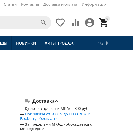
Статьи
Контакты
Доставка и оплата
Информация
0





НДЫ
НОВИНКИ
ХИТЫ ПРОДАЖ
СКИДКИ
ТОВАРЫ С БЕСПЛАТНОЙ 
1/2
Доставка
— Курьер в пределах МКАД - 300 руб.
—
При заказе от 3000р. до ПВЗ СДЭК и
Boxberry - бесплатно
— За пределами МКАД - обсуждается с
менеджером