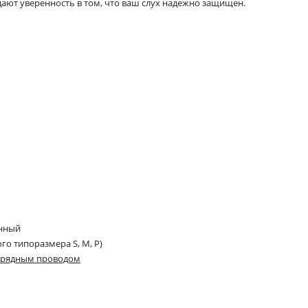
дают уверенность в том, что ваш слух надежно защищен.
анный
го типоразмера S, M, P)
 зарядным проводом