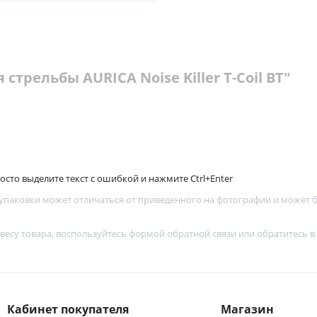
стрельбы AURICA Noise Killer T-Coil BT"
сто выделите текст с ошибкой и нажмите Ctrl+Enter
 упаковки может отличаться от приведенного на фотографии и может
 весу товара, воспользуйтесь
формой обратной связи
или обратитесь в
Кабинет покупателя
Магазин