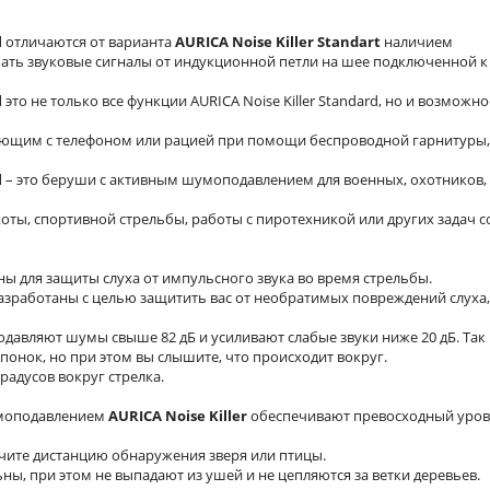
l
отличаются от варианта
AURICA Noise Killer Standart
наличием
ать звуковые сигналы от индукционной петли на шее подключенной к
l
это не только все функции AURICA Noise Killer Standard, но и возможно
ющим с телефоном или рацией при помощи беспроводной гарнитуры,
l
– это беруши с активным шумоподавлением для военных, охотников,
ты, спортивной стрельбы, работы с пиротехникой или других задач с
 для защиты слуха от импульсного звука во время стрельбы.
 разработаны с целью защитить вас от необратимых повреждений слуха,
 подавляют шумы свыше 82 дБ и усиливают слабые звуки ниже 20 дБ. Так
онок, но при этом вы слышите, что происходит вокруг.
радусов вокруг стрелка.
умоподавлением
AURICA Noise Killer
обеспечивают превосходный уро
ичите дистанцию обнаружения зверя или птицы.
ьны, при этом не выпадают из ушей и не цепляются за ветки деревьев.