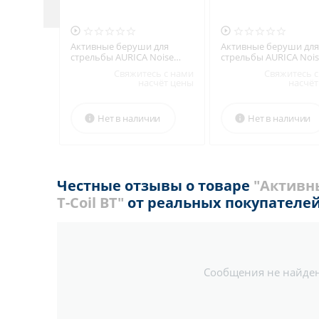


Активные беруши для
Активные беруши для
стрельбы AURICA Noise
стрельбы AURICA Noi
Killer Standart
Killer T-Coil
Свяжитесь с нами
Свяжитесь с
насчёт цены
насчёт
Нет в наличии
Нет в наличии


Честные отзывы о товаре
"Активны
T-Coil BT"
от реальных покупателе
Сообщения не найде