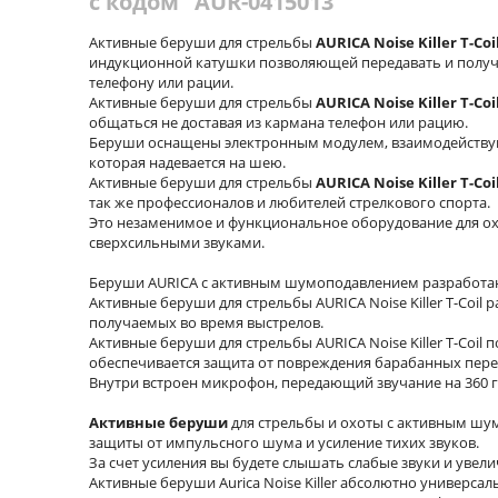
с кодом "AUR-0415013"
Активные беруши для стрельбы
AURICA Noise Killer T-Coi
индукционной катушки позволяющей передавать и получ
телефону или рации.
Активные беруши для стрельбы
AURICA Noise Killer T-Coi
общаться не доставая из кармана телефон или рацию.
Беруши оснащены электронным модулем, взаимодейству
которая надевается на шею.
Активные беруши для стрельбы
AURICA Noise Killer T-Coi
так же профессионалов и любителей стрелкового спорта.
Это незаменимое и функциональное оборудование для охо
сверхсильными звуками.
Беруши AURICA с активным шумоподавлением разработаны
Активные беруши для стрельбы AURICA Noise Killer T-Coil
получаемых во время выстрелов.
Активные беруши для стрельбы AURICA Noise Killer T-Coil
обеспечивается защита от повреждения барабанных переп
Внутри встроен микрофон, передающий звучание на 360 г
Активные беруши
для стрельбы и охоты с активным ш
защиты от импульсного шума и усиление тихих звуков.
За счет усиления вы будете слышать слабые звуки и увел
Активные беруши Aurica Noise Killer абсолютно универсал