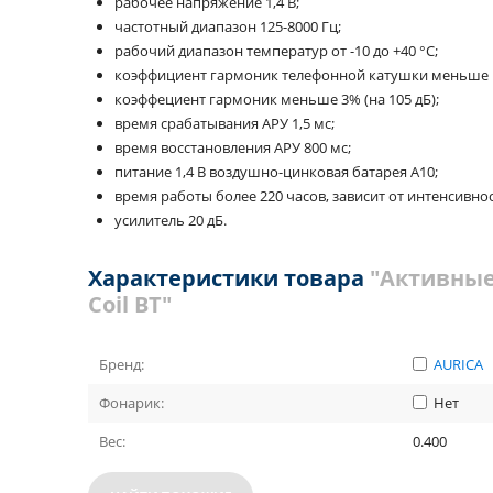
рабочее напряжение 1,4 В;
частотный диапазон 125-8000 Гц;
рабочий диапазон температур от -10 до +40 °С;
коэффициент гармоник телефонной катушки меньше 10
коэффециент гармоник меньше 3% (на 105 дБ);
время срабатывания АРУ 1,5 мс;
время восстановления АРУ 800 мс;
питание 1,4 В воздушно-цинковая батарея А10;
время работы более 220 часов, зависит от интенсивно
усилитель 20 дБ.
Характеристики товара
"Активные 
Coil BT"
Бренд:
AURICA
Фонарик:
Нет
Вес:
0.400