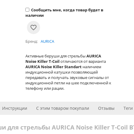
Сообщить мне, когда товар будет в
наличии
Бренд
AURICA
Активные беруши для стрельбы
AURICA
Noise Killer T-Coil
отличаются от варианта
AURICA Noise Killer Standart
наличием
индукционной катушки позволяющей
передавать и получать звуковые сигналы от
индукционной петли на шее подключенной к
телефону или рации.
Инструкции
С этим товаром покупали
Отзывы
Теги
 для стрельбы AURICA Noise Killer T-Coil B