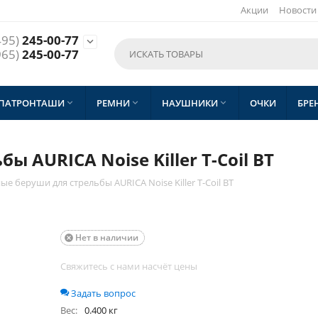
Акции
Новости
495)
245-00-77

965)
245-00-77
 ПАТРОНТАШИ
РЕМНИ
НАУШНИКИ
ОЧКИ
БРЕ



 AURICA Noise Killer T-Coil BT
ые беруши для стрельбы AURICA Noise Killer T-Coil BT
Нет в наличии

Свяжитесь с нами насчёт цены
Задать вопрос
Вес:
0.400 кг