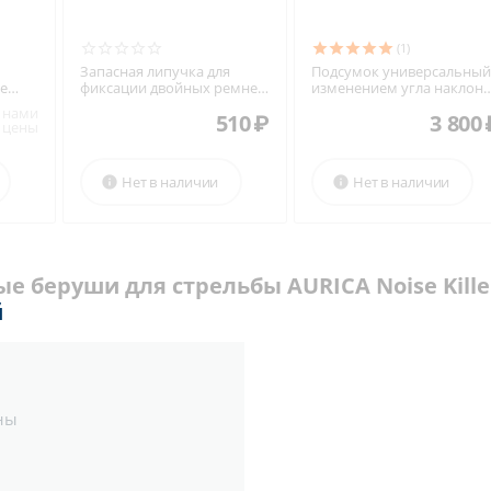
(1)
Запасная липучка для
Подсумок универсальный
se
фиксации двойных ремней
изменением угла наклона
DAA PRO
под 4 магазина
 нами
510
₽
3 800
 цены
Нет в наличии
Нет в наличии


е беруши для стрельбы AURICA Noise Kille
й
ны