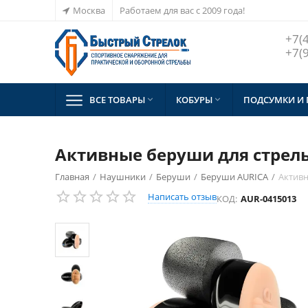
Москва
Работаем для вас с 2009 года!
+7(
+7(
ВСЕ ТОВАРЫ
КОБУРЫ
ПОДСУМКИ И


Активные беруши для стрельбы
Главная
/
Наушники
/
Беруши
/
Беруши AURICA
/
Активн
Написать отзыв
КОД:
AUR-0415013