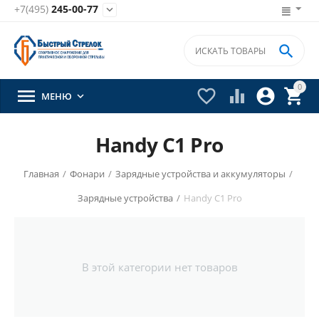
+7(495)
245-00-77


0





МЕНЮ

Handy C1 Pro
Главная
/
Фонари
/
Зарядные устройства и аккумуляторы
/
Зарядные устройства
/
Handy C1 Pro
В этой категории нет товаров