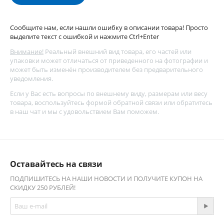
Сообщите нам, если нашли ошибку в описании товара! Просто
выделите текст с ошибкой и нажмите Ctrl+Enter
Внимание!
Реальный внешний вид товара, его частей или
упаковки может отличаться от приведенного на фотографии и
может быть изменён производителем без предварительного
уведомления.
Если у Вас есть вопросы по внешнему виду, размерам или весу
товара, воспользуйтесь
формой обратной связи
или обратитесь
в наш чат и мы с удовольствием Вам поможем.
Оставайтесь на связи
ПОДПИШИТЕСЬ НА НАШИ НОВОСТИ И ПОЛУЧИТЕ КУПОН НА
СКИДКУ 250 РУБЛЕЙ!