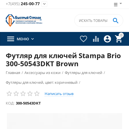
+7(495)
245-00-77


0





МЕНЮ

Футляр для ключей Stampa Brio
300-50543DKT Brown
Главная
/
Аксессуары из кожи
/
Футляры для ключей
/
Футляры для ключей, цвет: коричневый
/
Написать отзыв
КОД:
300-50543DKT