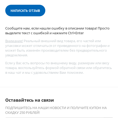
НАПИСАТЬ ОТЗЫВ
Сообщите нам, если нашли ошибку в описании товара! Просто
выделите текст с ошибкой и нажмите Ctrl+Enter
Внимание!
Реальный внешний вид товара, его частей или
упаковки может отличаться от приведенного на фотографии и
может быть изменён производителем без предварительного
уведомления.
Если у Вас есть вопросы по внешнему виду, размерам или весу
товара, воспользуйтесь
формой обратной связи
или обратитесь
в наш чат и мы с удовольствием Вам поможем.
Оставайтесь на связи
ПОДПИШИТЕСЬ НА НАШИ НОВОСТИ И ПОЛУЧИТЕ КУПОН НА
СКИДКУ 250 РУБЛЕЙ!