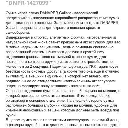
"DNPR-1427099"
Сумка через плечо DANAPER Gallant - классический
представитель получивших широчайшее распространение сумок
для ежедневного ношения. За исключением того, что DANAPER
Gallant предназначена для скрытого ношения средств
самообороны.
Выдержанная в строгих, элегантных формах, изготовленная из
натуральной кожи – она станет прекрасным аксессуаром для вас.
А также надежным защитником, ведь с помощью специально
разработанной системы быстрого доступа к оружейному
отделению (расположено на тыльной стороне сумки, для
постоянного контроля оружия) изготовится к стрельбе можно
менее чем за 2 секунды. Надежная фурнитура YKK гарантирует
безотказность системы доступа (а кроме того она еще и отлично
выглядит), а внешний вид сумки, в которой нет ничего, что
роднило бы ее со стандартными «тактическими» аксессуарами
надежно маскирует вашу готовность постоять за себя.
Основное отделение сумки включает в себя карман на молнии, в
который прекрасно поместится планшет 8” или ежедневник,
органайзер и основное отделение. На внешней стороне сумки
расположен большой глубокий карман на молнии, удобный для
хранения необходимых вещей, которые должны быть всегда под
рукой.
В целом сумка станет элегантным аксессуаром на каждый день,
а размеры оружейного отделения позволяют вместить все, даже