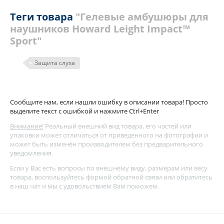
Теги товара
"Гелевые амбушюры для
наушников Howard Leight Impact™
Sport"
Защита слуха
Сообщите нам, если нашли ошибку в описании товара! Просто
выделите текст с ошибкой и нажмите Ctrl+Enter
Внимание!
Реальный внешний вид товара, его частей или
упаковки может отличаться от приведенного на фотографии и
может быть изменён производителем без предварительного
уведомления.
Если у Вас есть вопросы по внешнему виду, размерам или весу
товара, воспользуйтесь
формой обратной связи
или обратитесь
в наш чат и мы с удовольствием Вам поможем.