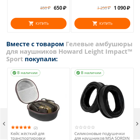
650
₽
1 090
₽
850
₽
1 250
₽
КУПИТЬ
КУПИТЬ
Вместе с товаром
Гелевые амбушюры
для наушников Howard Leight Impact™
Sport
покупали:
В наличии
В наличии



(2)
Кейс жёсткий для
Силиконовые подушечки
транспортировки
для наушников MSA SORDIN