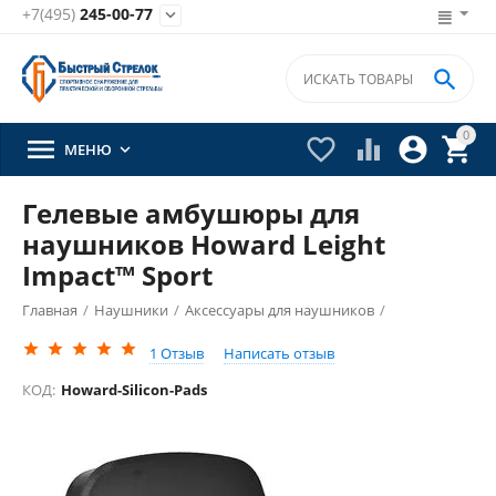
+7(495)
245-00-77


0





МЕНЮ

Гелевые амбушюры для
наушников Howard Leight
Impact™ Sport
Главная
/
Наушники
/
Аксессуары для наушников
/
1
Отзыв
Написать отзыв
КОД:
Howard-Silicon-Pads