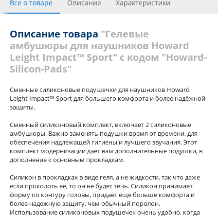
Все о товаре
Описание
Характеристики
Рекомендуемые
С этим товаром покупали
Описание товара
"Гелевые
амбушюры для наушников Howard
Отзывы (1)
Похожие товары
Теги
Leight Impact™ Sport" с кодом "Howard-
Silicon-Pads"
Сменные силиконовые подушечки для наушников Howard
Leight Impact™ Sport для большего комфорта и более надёжной
защиты.
Сменный силиконовый комплект, включает 2 силиконовые
амбушюры. Важно заменять подушки время от времени, для
обеспечения надлежащей гигиены и лучшего звучания. Этот
комплект модернизации дает вам дополнительные подушки, в
дополнение к основным прокладкам.
Силикон в прокладках в виде геля, а не жидкости, так что даже
если проколоть ее, то он не будет течь. Силикон принимает
форму по контуру головы, придаёт еще больше комфорта и
более надежную защиту, чем обычный поролон.
Использование силиконовых подушечек очень удобно, когда