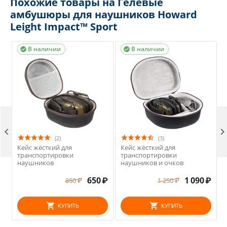
Похожие товары на Гелевые
амбушюры для наушников Howard
Leight Impact™ Sport
В наличии
В наличии



(2)
(3)
Кейс жёсткий для
Кейс жёсткий для
)
транспортировки
транспортировки
наушников
наушников и очков
₽
650
₽
1 090
₽
850
₽
1 250
₽
КУПИТЬ
КУПИТЬ