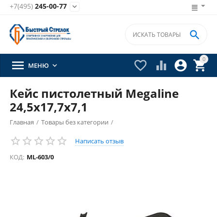
+7(495)
245-00-77


0





МЕНЮ

Кейс пистолетный Megaline
24,5х17,7х7,1
Главная
/
Товары без категории
/
Написать отзыв
КОД:
ML-603/0