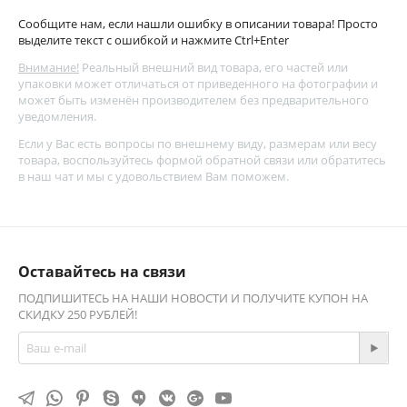
Сообщите нам, если нашли ошибку в описании товара! Просто
выделите текст с ошибкой и нажмите Ctrl+Enter
Внимание!
Реальный внешний вид товара, его частей или
упаковки может отличаться от приведенного на фотографии и
может быть изменён производителем без предварительного
уведомления.
Если у Вас есть вопросы по внешнему виду, размерам или весу
товара, воспользуйтесь
формой обратной связи
или обратитесь
в наш чат и мы с удовольствием Вам поможем.
Оставайтесь на связи
ПОДПИШИТЕСЬ НА НАШИ НОВОСТИ И ПОЛУЧИТЕ КУПОН НА
СКИДКУ 250 РУБЛЕЙ!