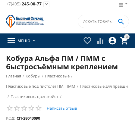
+7(495)
245-00-77


0





МЕНЮ

Кобура Альфа ПМ / ПММ с
быстросъёмным креплением
Главная
/
Кобуры
/
Пластиковые
/
Пластиковые под пистолет ПМ, ПММ
/
Пластиковые для правши
/
Пластиковые, цвет: койот
/
Написать отзыв
КОД:
СП-28043090