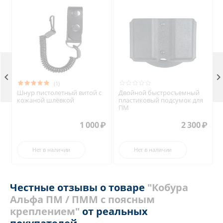

(1)
Шнур пистолетный витой с
Двойной быстросъемный
кожаной шлёвкой
пластиковый подсумок для
с
ПМ
1 000
₽
2 300
₽
Нет в наличии
Нет в наличии
Честные отзывы о товаре
"Кобура
Альфа ПМ / ПММ с поясным
креплением"
от реальных