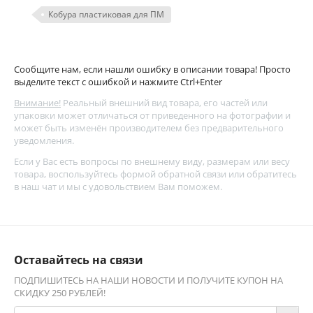
Кобура пластиковая для ПМ
Сообщите нам, если нашли ошибку в описании товара! Просто
выделите текст с ошибкой и нажмите Ctrl+Enter
Внимание!
Реальный внешний вид товара, его частей или
упаковки может отличаться от приведенного на фотографии и
может быть изменён производителем без предварительного
уведомления.
Если у Вас есть вопросы по внешнему виду, размерам или весу
товара, воспользуйтесь
формой обратной связи
или обратитесь
в наш чат и мы с удовольствием Вам поможем.
Оставайтесь на связи
ПОДПИШИТЕСЬ НА НАШИ НОВОСТИ И ПОЛУЧИТЕ КУПОН НА
СКИДКУ 250 РУБЛЕЙ!