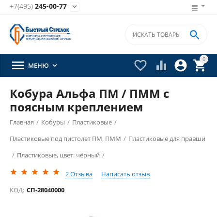
+7(495)
245-00-77


0





МЕНЮ

Кобура Альфа ПМ / ПММ с
поясным креплением
Главная
/
Кобуры
/
Пластиковые
/
Пластиковые под пистолет ПМ, ПММ
/
Пластиковые для правши
/
Пластиковые, цвет: чёрный
/
2
Отзыва
Написать отзыв
КОД:
СП-28040000