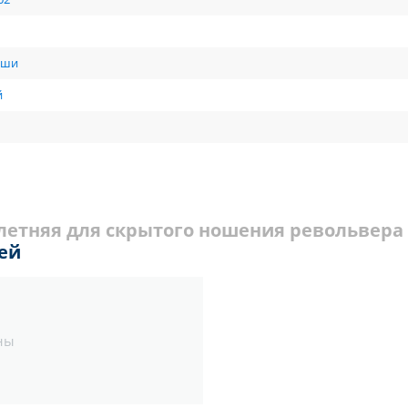
вши
й
 летняя для скрытого ношения револьвера
ей
ны