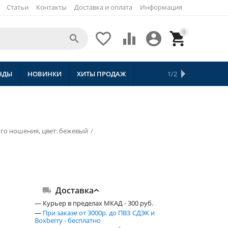
Статьи
Контакты
Доставка и оплата
Информация
0





НДЫ
НОВИНКИ
ХИТЫ ПРОДАЖ
СКИДКИ
ТОВАРЫ С БЕСПЛАТНОЙ 
1/2
го ношения, цвет: бежевый
/
Доставка
— Курьер в пределах МКАД - 300 руб.
—
При заказе от 3000р. до ПВЗ СДЭК и
Boxberry - бесплатно