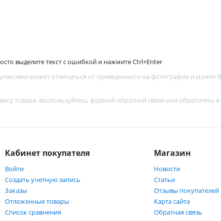
сто выделите текст с ошибкой и нажмите Ctrl+Enter
 упаковки может отличаться от приведенного на фотографии и может
 весу товара, воспользуйтесь
формой обратной связи
или обратитесь в
Кабинет покупателя
Магазин
Войти
Новости
Создать учетную запись
Статьи
Заказы
Отзывы покупателей
Отложенные товары
Карта сайта
Список сравнения
Обратная связь