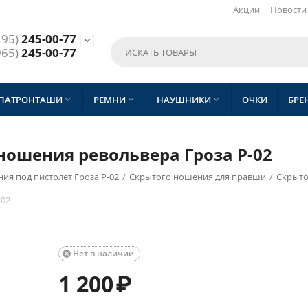
Акции
Новости
495)
245-00-77

965)
245-00-77
 ПАТРОНТАШИ
РЕМНИ
НАУШНИКИ
ОЧКИ
БРЕ



 ношения револьвера Гроза Р-02
ия под пистолет Гроза Р-02
/
Скрытого ношения для правши
/
Скрыто
-02
Нет в наличии

1 200
₽