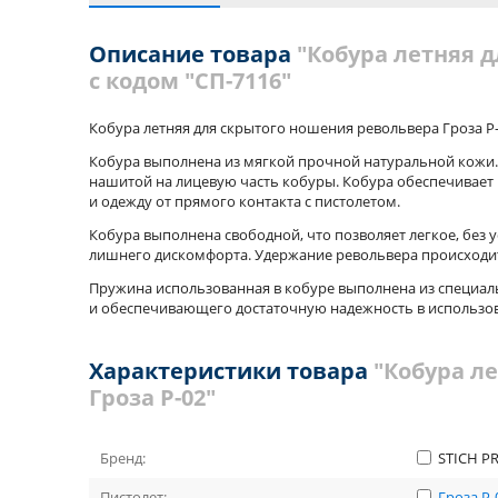
Описание товара
"Кобура летняя д
с кодом "СП-7116"
Кобура летняя для скрытого ношения револьвера Гроза Р
Кобура выполнена из мягкой прочной натуральной кожи. 
нашитой на лицевую часть кобуры. Кобура обеспечивает
и одежду от прямого контакта с пистолетом.
Кобура выполнена свободной, что позволяет легкое, без 
лишнего дискомфорта. Удержание револьвера происходит
Пружина использованная в кобуре выполнена из специа
и обеспечивающего достаточную надежность в использо
Характеристики товара
"Кобура л
Гроза Р-02"
Бренд:
STICH P
Пистолет:
Гроза Р-