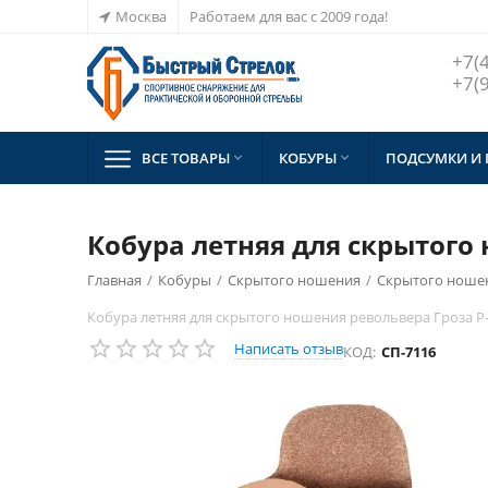
Москва
Работаем для вас с 2009 года!
+7(
+7(
ВСЕ ТОВАРЫ
КОБУРЫ
ПОДСУМКИ И


Кобура летняя для скрытого
Главная
/
Кобуры
/
Скрытого ношения
/
Скрытого ношен
Кобура летняя для скрытого ношения револьвера Гроза Р
Написать отзыв
КОД:
СП-7116