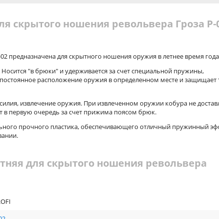
ля скрытого ношения револьвера Гроза Р-
-02 предназначена для скрытного ношения оружия в летнее время года
Носится "в брюки" и удерживается за счет специальной пружины,
 постоянное расположение оружия в определенном месте и защищает 
усилия, извлечение оружия. При извлеченном оружии кобура не достав
 в первую очередь за счет прижима поясом брюк.
льного прочного пластика, обеспечивающего отличный пружинный эф
вании.
етняя для скрытого ношения револьвера
ROFI
02