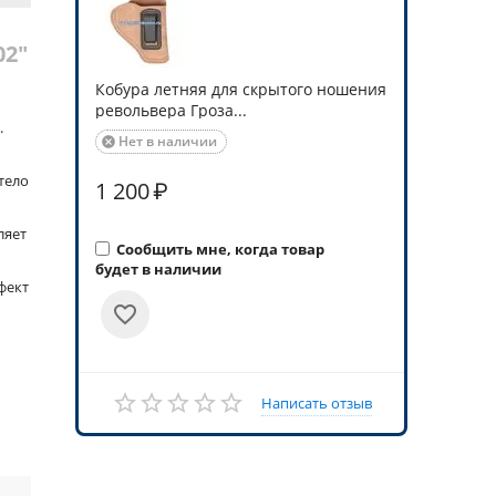
02"
Кобура летняя для скрытого ношения
револьвера Гроза...
.
Нет в наличии

тело
1 200
₽
ляет
Сообщить мне, когда товар
будет в наличии
фект
Написать отзыв