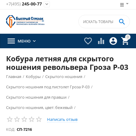
+7(495)
245-00-77


0





МЕНЮ

Кобура летняя для скрытого
ношения револьвера Гроза Р-03
Главная
/
Кобуры
/
Скрытого ношения
/
Скрытого ношения под пистолет Гроза Р-03
/
Скрытого ношения для правши
/
Скрытого ношения, цвет: бежевый
/
Написать отзыв
КОД:
СП-7216