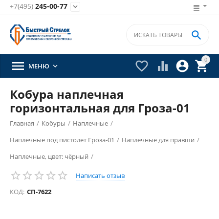
+7(495)
245-00-77


0





МЕНЮ

Кобура наплечная
горизонтальная для Гроза-01
Главная
/
Кобуры
/
Наплечные
/
Наплечные под пистолет Гроза-01
/
Наплечные для правши
/
Наплечные, цвет: чёрный
/
Написать отзыв
КОД:
СП-7622