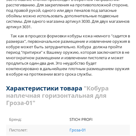
расстегиванию. Для закрепления на противоположной стороне,
под правой рукой, одного или двух пеналов под запасные
обоймы можно использовать дополнительные подвесные
системы. Для одного магазина артикул 3030. Для двух магазинов
артикул 3031.
Так как в процессе формовки кобуры кожа немного "садится в
размерах", первоначальное размещение и извлечение оружия в
кобуре может быть затруднительно. Кобура должна пройти
период "притирки" к Вашему оружию, которая заключается в не
многократном размещении и извлечении пистолета и может
продлиться один-два дня. Это неудобство будет
компенсировано в дальнейшем плотным размещением оружия
в кобуре на протяжении всего срока службы.
Характеристики товара
"Кобура
наплечная горизонтальная для
Гроза-01"
Бренд:
STICH PROFI
Пистолет:
Гроза-01