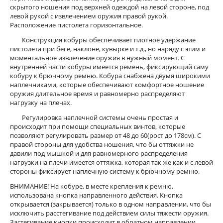
скрытого ношения под верхней одеждой на левой стороне, под
левой рукой с извлечением оружия правой рукой.
Расположение пистолета горизонтальное.
Конструкция кобуры обеспечивает плотное удержание
пистолета при беге, наклоне, кувырке и т.д., но наряду с этим и
моментальное извлечение оружия в нужный момент. С
внутренней части кобуры имеется ремень, фиксирующий саму
кобуру к брючному ремню. Кобура снабжена двумя широкими
наплечниками, которые обеспечивают комфортное ношение
оружия длительное время и равномерно распределяют
нагрузку на плечах.
Регулировка наплечной системы очень простая и
происходит при помощи специальных винтов, которые
позволяют регулировать размер от 48 до 60(рост до 178см). С
правой стороны для удобства ношения, что бы оттяжки не
давили под мышкой и для равномерного распределения
нагрузки на плечи имеется оттяжка, которая так же как и с левой
стороны фиксирует наплечную систему к брючному ремню.
ВНИМАНИЕ! На кобуре, в месте крепления к ремню,
использована кнопка направленного действия. Кнопка
открывается (закрывается) только в одном направлении, что бы
исключить расстегивание под действием силы тяжести оружия.
Застегивание кнопки происходит в обратном направлении