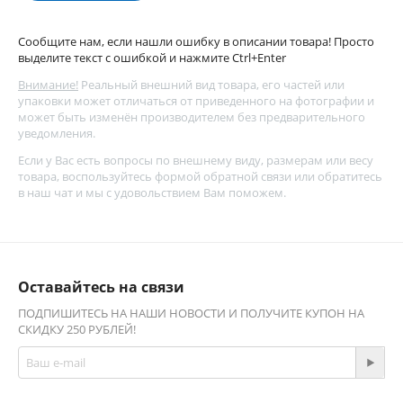
Сообщите нам, если нашли ошибку в описании товара! Просто
выделите текст с ошибкой и нажмите Ctrl+Enter
Внимание!
Реальный внешний вид товара, его частей или
упаковки может отличаться от приведенного на фотографии и
может быть изменён производителем без предварительного
уведомления.
Если у Вас есть вопросы по внешнему виду, размерам или весу
товара, воспользуйтесь
формой обратной связи
или обратитесь
в наш чат и мы с удовольствием Вам поможем.
Оставайтесь на связи
ПОДПИШИТЕСЬ НА НАШИ НОВОСТИ И ПОЛУЧИТЕ КУПОН НА
СКИДКУ 250 РУБЛЕЙ!