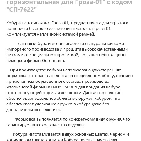
горизонтальная для Гроза-01" с кодом
"СП-7622"
Кобура наплечная для Гроза-01, предназначена для скрытого
ношения и быстрого извлечения пистолета Гроза-01.
Комплектуется наплечной системой ремней.
Данная кобура изготавливается из натуральной кожи
импортного производства и прошита высококачественными
нитками со специальной пропиткой, повышенной толщины
немецкой фирмы Gutermann.
При производстве кобуры использована двухсторонняя
формовка, которая выполнена на специальном оборудовании с
применением формовочного состава производства
Итальянской фирмы KENDA FARBEN для придания кобуре
соответствующей формы и жесткости. Данная технология
обеспечивает идеальное облегание оружия кобурой, что
обеспечивает удержание оружия в кобуре даже без
дополнительного хлястика.
Формовка выполняется по конкретному виду оружия, что
гарантирует высокое качество изделия.
Кобура изготавливается в двух основных цветах, черном и
коричневом (цвета коньяка) Кобура предназначена для