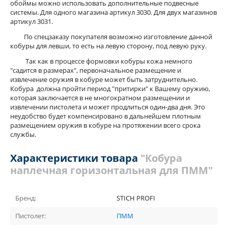
обоймы можно использовать дополнительные подвесные
системы. Для одного магазина артикул 3030. Для двух магазинов
артикул 3031.
По спецзаказу покупателя возможно изготовление данной
кобуры для левши, то есть на левую сторону, под левую руку.
Так как в процессе формовки кобуры кожа немного
"садится в размерах", первоначальное размещение и
извлечение оружия в кобуре может быть затруднительно.
Кобура должна пройти период "притирки" к Вашему оружию,
которая заключается в не многократном размещении и
извлечении пистолета и может продлиться один-два дня. Это
неудобство будет компенсировано в дальнейшем плотным
размещением оружия в кобуре на протяжении всего срока
службы.
Характеристики товара
"Кобура
наплечная горизонтальная для ПММ"
Бренд:
STICH PROFI
Пистолет:
ПММ