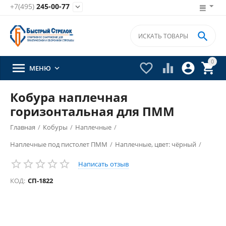
+7(495)
245-00-77


0





МЕНЮ

Кобура наплечная
горизонтальная для ПММ
Главная
/
Кобуры
/
Наплечные
/
Наплечные под пистолет ПММ
/
Наплечные, цвет: чёрный
/
Написать отзыв
КОД:
СП-1822