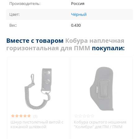
Производитель:
Россия
Цвет:
Чёрный
Вес:
0.430
Вместе с товаром
Кобура наплечная
горизонтальная для ПММ
покупали:
(1)
Шнур пистолетный витой с
Кобура скрытого ношения
кожаной шлёвкой
"Колибри" для ПМ / ПММ