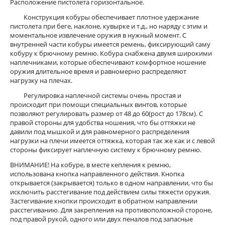
Расположение пистолета горизонтальное.
Конструкция кобуры обеспечивает плотное удержание
пистолета при беге, наклоне, кувырке и т.д., но наряду с этим и
моментальное извлечение оружия в нужный момент. С
внутренней части кобуры имеется ремень, фиксирующий саму
кобуру к брючному ремню. Кобура снабжена двумя широкими
наплечниками, которые обеспечивают комфортное ношение
оружия длительное время и равномерно распределяют
нагрузку на плечах.
Регулировка наплечной системы очень простая и
происходит при помощи специальных винтов, которые
позволяют регулировать размер от 48 до 60(рост до 178см). С
правой стороны для удобства ношения, что бы оттяжки не
давили под мышкой и для равномерного распределения
нагрузки на плечи имеется оттяжка, которая так же как и с левой
стороны фиксирует наплечную систему к брючному ремню.
ВНИМАНИЕ! На кобуре, в месте кепления к ремню,
использована кнопка направленного действия. Кнопка
открывается (закрывается) только в одном направлении, что бы
исключить расстегивание под действием силы тяжести оружия.
Застегивание кнопки происходит в обратном направлении
расстегиванию. Для закрепления на противоположной стороне,
под правой рукой, одного или двух пеналов под запасные