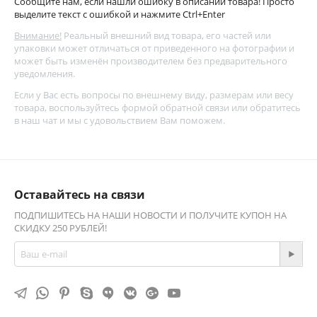
Сообщите нам, если нашли ошибку в описании товара! Просто
выделите текст с ошибкой и нажмите Ctrl+Enter
Внимание!
Реальный внешний вид товара, его частей или
упаковки может отличаться от приведенного на фотографии и
может быть изменён производителем без предварительного
уведомления.
Если у Вас есть вопросы по внешнему виду, размерам или весу
товара, воспользуйтесь
формой обратной связи
или обратитесь
в наш чат и мы с удовольствием Вам поможем.
Оставайтесь на связи
ПОДПИШИТЕСЬ НА НАШИ НОВОСТИ И ПОЛУЧИТЕ КУПОН НА
СКИДКУ 250 РУБЛЕЙ!