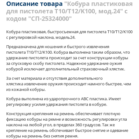
Описание товара
"Кобура пластиковая
для пистолета Т10/Т12/K100, мод.24" с
кодом "СП-25324000"
Кобура пластиковая, быстросъемная для пистолета Т10/Т12/K100
с регулировкой наклона, модель24.
Предназначена для ношения и быстрого извлечения
пистолета Т10/Т12/K100. Кобура выполнена таким образом, что
удержание пистолета происходит за счет конструкции кобуры
за спусковую скобу пистолета. Надежное удержание оужия
кобурой исключает дополнительный страховочный хлястик.
За счет материала и отсутствия дополнительного
хлястика извлечение оружия происходит намного быстрее, чем
из кожаной кобуры.
Кобура выполнена из ударопрочного АВС пластика. Имеет
регулировку усилия удержания пистолета в кобуре.
Конструкция крепления на ремень обеспечивает плотную
фиксацию кобуры на ремне и возможность регулировки угла
наклона на любой угол, в пределах 360 градусов. Так же
крепление на ремень обспечивает быстрое снятие и одевание
кобуры на ремень без снятия ремня.