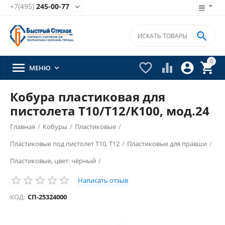
+7(495)
245-00-77


0





МЕНЮ

Кобура пластиковая для
пистолета Т10/Т12/K100, мод.24
Главная
/
Кобуры
/
Пластиковые
/
Пластиковые под пистолет Т10, Т12
/
Пластиковые для правши
/
Пластиковые, цвет: чёрный
/
Написать отзыв
КОД:
СП-25324000