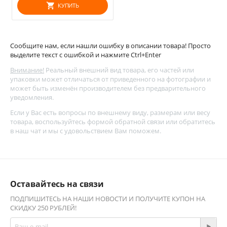
КУПИТЬ
Сообщите нам, если нашли ошибку в описании товара! Просто
выделите текст с ошибкой и нажмите Ctrl+Enter
Внимание!
Реальный внешний вид товара, его частей или
упаковки может отличаться от приведенного на фотографии и
может быть изменён производителем без предварительного
уведомления.
Если у Вас есть вопросы по внешнему виду, размерам или весу
товара, воспользуйтесь
формой обратной связи
или обратитесь
в наш чат и мы с удовольствием Вам поможем.
Оставайтесь на связи
ПОДПИШИТЕСЬ НА НАШИ НОВОСТИ И ПОЛУЧИТЕ КУПОН НА
СКИДКУ 250 РУБЛЕЙ!