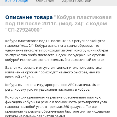
Все о товаре
Описание
Характеристики
С этим товаром покупали
Отзывы
Похожие товары
Описание товара
"Кобура пластиковая
под ПЯ после 2011г. (мод. 24)" с кодом
"СП-27924000"
Кобура пластиковая под ПЯ после 2011г. с регулировкой угла
наклона (мод. 24). Кобура выполнена таким образом, что
удержание пистолета происходит за счет конструкции кобуры
за спусковую скобу пистолета. Надежное удержание оружия
кобурой исключает дополнительный страховочный хлястик.
За счет материала и отсутствия дополнительного хлястика
извлечение оружия происходит намного быстрее, чем из
кожаной кобуры.
Кобура выполнена из ударопрочного АВС пластика. Имеет
регулировку усилия удержания пистолета в кобуре.
Конструкция крепления на ремень обеспечивает плотную
фиксацию кобуры на ремне и возможность регулировки угла
наклона на любой угол, в пределах 360 градусов. Так же
крепление на ремень обеспечивает быстрое снятие и одевание
кобуры на ремень без снятия ремня.