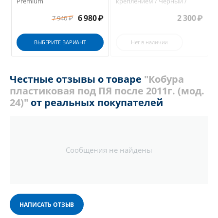
Premium
креплением / Черный /
₽
6 980
₽
2 300
₽
7 940
₽
ВЫБЕРИТЕ ВАРИАНТ
Нет в наличии
Честные отзывы о товаре
"Кобура
пластиковая под ПЯ после 2011г. (мод.
24)"
от реальных покупателей
Сообщения не найдены
НАПИСАТЬ ОТЗЫВ