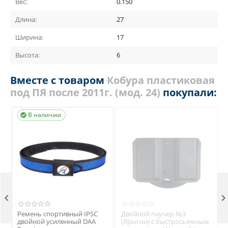
Вес:
0.150
Длина:
27
Ширина:
17
Высота:
6
Вместе с товаром
Кобура пластиковая
под ПЯ после 2011г. (мод. 24)
покупали:
В наличии


Ремень спортивный IPSC
Двойной паучер №3
двойной усиленный DAA
(Ярыгин) с быстросьемным