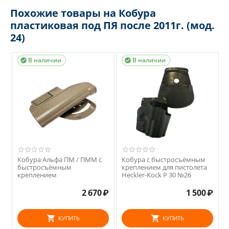
Похожие товары на Кобура
пластиковая под ПЯ после 2011г. (мод.
24)
В наличии
В наличии


Кобура Альфа ПМ / ПММ с
Кобура с быстросъёмным
быстросъёмным
креплением для пистолета
креплением
Heckler-Kock P 30 №26
2 670
₽
1 500
₽
КУПИТЬ
КУПИТЬ