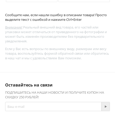
Сообщите нам, если нашли ошибку в описании товара! Просто
выделите текст с ошибкой и нажмите Ctrl+Enter
Внимание!
Реальный внешний вид товара, его частей или
упаковки может отличаться от приведенного на фотографии и
может быть изменён производителем без предварительного
уведомления.
Если у Вас есть вопросы по внешнему виду, размерам или весу
товара, воспользуйтесь
формой обратной связи
или обратитесь
в наш чат и мы с удовольствием Вам поможем.
Оставайтесь на связи
ПОДПИШИТЕСЬ НА НАШИ НОВОСТИ И ПОЛУЧИТЕ КУПОН НА
СКИДКУ 250 РУБЛЕЙ!