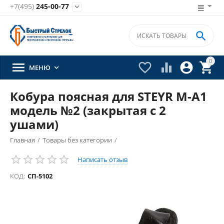
+7(495)
245-00-77


0





МЕНЮ

Кобура поясная для STEYR M-A1
модель №2 (закрытая с 2
ушами)
Главная
/
Товары без категории
/
Написать отзыв
КОД:
СП-5102