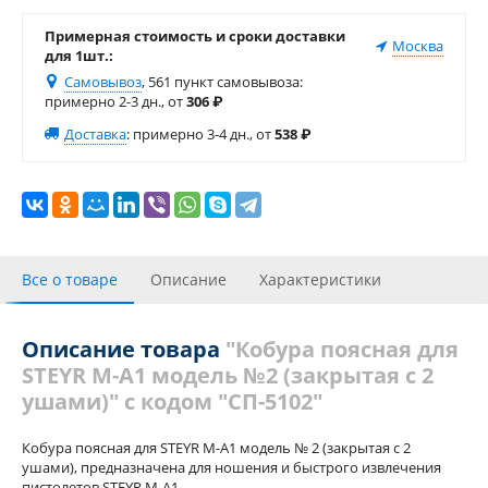
Примерная стоимость и сроки доставки
Москва
для 1шт.:
Самовывоз
, 561 пункт самовывоза
:
примерно 2-3 дн., от
306
₽
Доставка
:
примерно 3-4 дн., от
538
₽
Все о товаре
Описание
Характеристики
С этим товаром покупали
Отзывы
Описание товара
"Кобура поясная для
STEYR M-A1 модель №2 (закрытая с 2
ушами)" с кодом "СП-5102"
Кобура поясная для STEYR M-A1 модель № 2 (закрытая с 2
ушами), предназначена для ношения и быстрого извлечения
пистолетов STEYR M-A1.