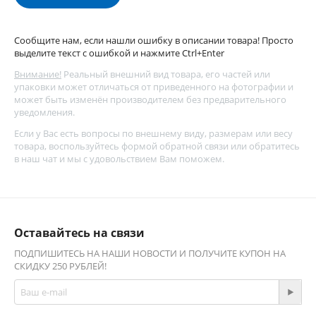
Сообщите нам, если нашли ошибку в описании товара! Просто
выделите текст с ошибкой и нажмите Ctrl+Enter
Внимание!
Реальный внешний вид товара, его частей или
упаковки может отличаться от приведенного на фотографии и
может быть изменён производителем без предварительного
уведомления.
Если у Вас есть вопросы по внешнему виду, размерам или весу
товара, воспользуйтесь
формой обратной связи
или обратитесь
в наш чат и мы с удовольствием Вам поможем.
Оставайтесь на связи
ПОДПИШИТЕСЬ НА НАШИ НОВОСТИ И ПОЛУЧИТЕ КУПОН НА
СКИДКУ 250 РУБЛЕЙ!