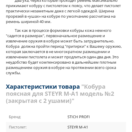
Два уха, через которые проходит ремень максимально
прижимают кобуру с пистолетом к поясу, что делает пистолет
практически незаметным даже с легкой одеждой. Ширина
прорезей в «ушах» на кобуре по умолчанию рассчитана на
ремень шириной 40 мм.
Так как в процессе формовки кобуры кожа немного
"садится в размерах", первоначальное размещение и
извлечение оружия в кобуре может быть затруднительно.
Кобура должна пройти период "притирки" к Вашему оружию,
которая заключается в не многократном размещении и
извлечении пистолета и может продлиться один-два дня. Это
неудобство будет компенсировано в дальнейшем плотным
размещением оружия в кобуре на протяжении всего срока
службы.
Характеристики товара
"Кобура
поясная для STEYR M-A1 модель №2
(закрытая с 2 ушами)"
Бренд:
STICH PROFI
Пистолет:
STEYR M-A1