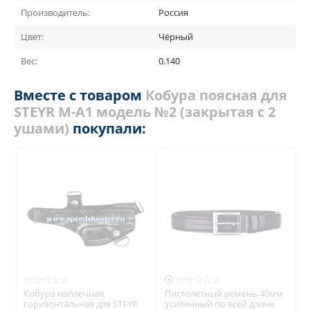
Производитель:
Россия
Цвет:
Чёрный
Вес:
0.140
Вместе с товаром
Кобура поясная для
STEYR M-A1 модель №2 (закрытая с 2
ушами)
покупали:

Кобура наплечная
Пистолетный ремень 40мм
горизонтальная для STEYR
усиленный по всей длине