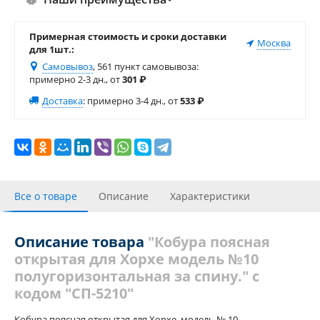
Примерная стоимость и сроки доставки
Москва
для 1шт.:
Самовывоз
, 561 пункт самовывоза
:
примерно 2-3 дн., от
301
₽
Доставка
:
примерно 3-4 дн., от
533
₽
Все о товаре
Описание
Характеристики
Отзывы
Похожие товары
Описание товара
"Кобура поясная
открытая для Хорхе модель №10
полугоризонтальная за спину." с
кодом "СП-5210"
Кобура поясная открытая для Хорхе модель № 10