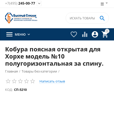
+7(495)
245-00-77


0





МЕНЮ

Кобура поясная открытая для
Хорхе модель №10
полугоризонтальная за спину.
Главная
/
Товары без категории
/
Написать отзыв
КОД:
СП-5210