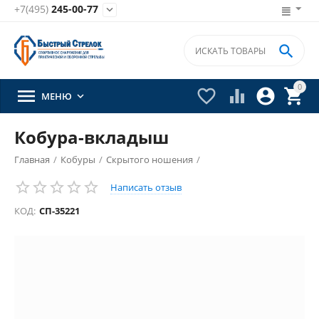
+7(495)
245-00-77


0





МЕНЮ

Кобура-вкладыш
Главная
/
Кобуры
/
Скрытого ношения
/
Написать отзыв
КОД:
СП-35221