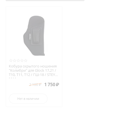
Кобура скрытого ношения
"Колибри" для Glock 17,21 /
Т10, Т11, Т12 / ГШ-18 / STEYR
MA1
1 750
₽
2 100
₽
Нет в наличии