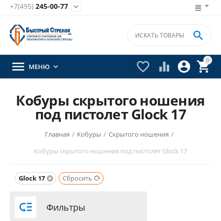
+7(495)
245-00-77


0





МЕНЮ

Кобуры скрытого ношения
под пистолет Glock 17
Главная
/
Кобуры
/
Скрытого ношения
/
Кобуры скрытого ношения под пистолет Glock 17
Glock 17
Сбросить

Фильтры