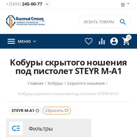
+7(495)
245-00-77


0





МЕНЮ

Кобуры скрытого ношения
под пистолет STEYR M-A1
Главная
/
Кобуры
/
Скрытого ношения
/
Кобуры скрытого ношения под пистолет STEYR M-A1
STEYR M-A1
Сбросить

Фильтры