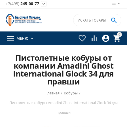
+7(495)
245-00-77


0





МЕНЮ

Пистолетные кобуры от
компании Amadini Ghost
International Glock 34 для
правши
Главная
/
Кобуры
/
Пистолетные кобуры Amadini Ghost International Glock 34 для
правши