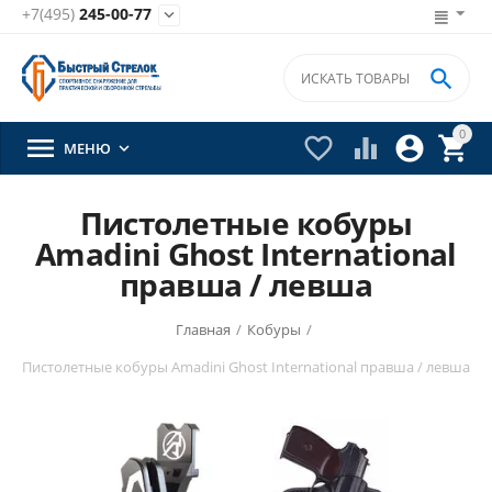
+7(495)
245-00-77


0





МЕНЮ

Пистолетные кобуры
Amadini Ghost International
правша / левша
Главная
/
Кобуры
/
Пистолетные кобуры Amadini Ghost International правша / левша