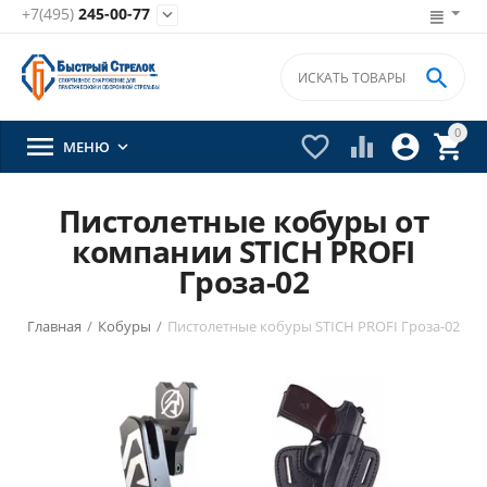
+7(495)
245-00-77


0





МЕНЮ

Пистолетные кобуры от
компании STICH PROFI
Гроза-02
Главная
/
Кобуры
/
Пистолетные кобуры STICH PROFI Гроза-02