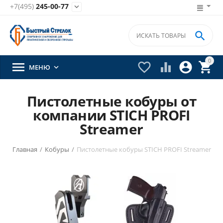
+7(495)
245-00-77


0





МЕНЮ

Пистолетные кобуры от
компании STICH PROFI
Streamer
Главная
/
Кобуры
/
Пистолетные кобуры STICH PROFI Streamer