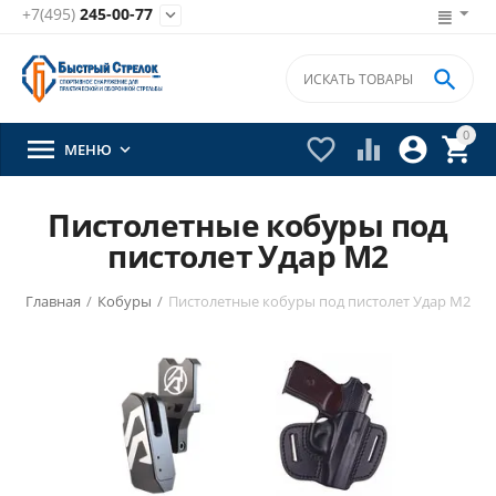
+7(495)
245-00-77


0





МЕНЮ

Пистолетные кобуры под
пистолет Удар М2
Главная
/
Кобуры
/
Пистолетные кобуры под пистолет Удар М2