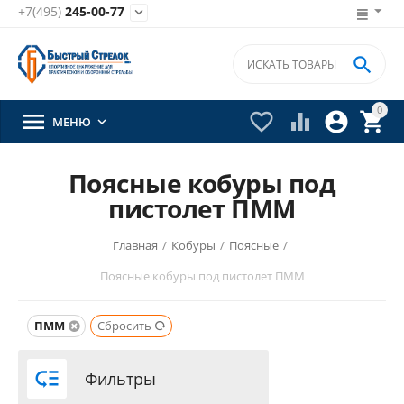
+7(495)
245-00-77


0





МЕНЮ

Поясные кобуры под
пистолет ПММ
Главная
/
Кобуры
/
Поясные
/
Поясные кобуры под пистолет ПММ
ПММ
Сбросить

Фильтры