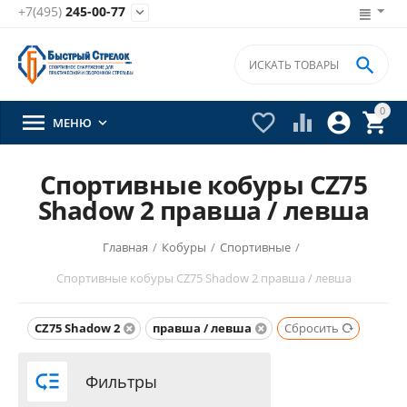
+7(495)
245-00-77


0





МЕНЮ

Спортивные кобуры CZ75
Shadow 2 правша / левша
Главная
/
Кобуры
/
Спортивные
/
Спортивные кобуры CZ75 Shadow 2 правша / левша
CZ75 Shadow 2
правша / левша
Сбросить

Фильтры