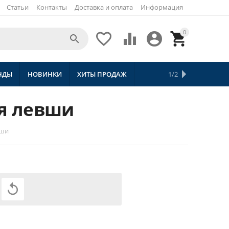
Статьи
Контакты
Доставка и оплата
Информация
0





НДЫ
НОВИНКИ
ХИТЫ ПРОДАЖ
СКИДКИ
ТОВАРЫ С БЕСПЛАТНОЙ 
1/2
ля левши
вши
