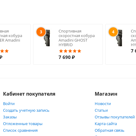
вная
Спортивная
Сп
3
4
тная кобура
скоростная кобура
ск
R Amadini
Amadini GHOST
Am
HYBRID
HY
7 
₽
7 690
₽
Кабинет покупателя
Магазин
Войти
Новости
Создать учетную запись
Статьи
Заказы
Отзывы покупателей
Отложенные товары
Карта сайта
Список сравнения
Обратная связь