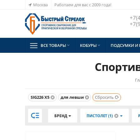
Москва
Работаем для вас с 2009 года!
+7(
+7(
ВСЕ ТОВАРЫ
КОБУРЫ
ПОДСУМКИ И


Спортив
Гл
SIG226 X5
для левши
Сбросить

БРЕНД
ПИСТОЛЕТ (1)
Р