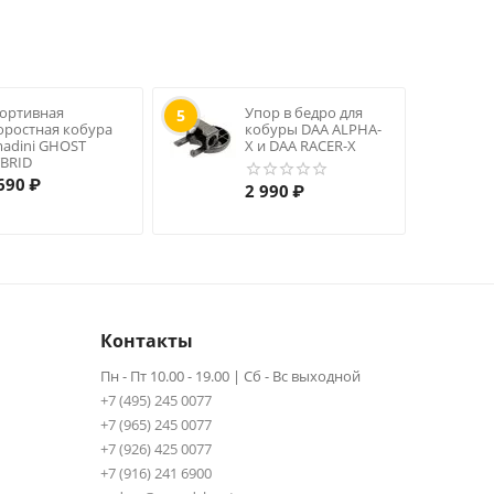
ортивная
Упор в бедро для
5
оростная кобура
кобуры DAA ALPHA-
adini GHOST
X и DAA RACER-X
BRID
690
₽
2 990
₽
Контакты
Пн - Пт 10.00 - 19.00 | Сб - Вс выходной
+7 (495) 245 0077
+7 (965) 245 0077
+7 (926) 425 0077
+7 (916) 241 6900