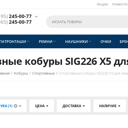
Акции
Новости
495)
245-00-77

965)
245-00-77
 ПАТРОНТАШИ
РЕМНИ
НАУШНИКИ
ОЧКИ
БРЕ



ные кобуры SIG226 X5 д
авная
/
Кобуры
/
Спортивные
/
Спортивные кобуры SIG226 X5 для ле
УКА (1)
ЦЕНА
ДОСТАВКА
НАЛИЧИЕ