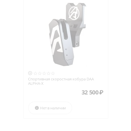

Спортивная скоростная кобура DAA
ALPHA-X
32 500
₽
Нет в наличии
