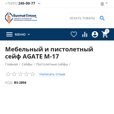
+7(495)
245-00-77


0





МЕНЮ

Мебельный и пистолетный
сейф AGATE М-17
Главная
/
Сейфы
/
Пистолетные сейфы
/
Написать отзыв
КОД:
BS-2894