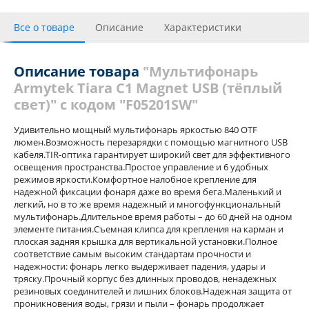
Все о товаре
Описание
Характеристики
Отзывы
Описание товара
"Мультифонарь
Armytek Tiara C1 Magnet USB (тёплый
свет)" с кодом "F05201SW"
Удивительно мощный мультифонарь яркостью 840 OTF
люмен.Возможность перезарядки с помощью магнитного USB
кабеля.TIR-оптика гарантирует широкий свет для эффективного
освещения пространства.Простое управление и 6 удобных
режимов яркости.Комфортное налобное крепление для
надежной фиксации фонаря даже во время бега.Маленький и
легкий, но в то же время надежный и многофункциональный
мультифонарь.Длительное время работы – до 60 дней на одном
элементе питания.Съемная клипса для крепления на карман и
плоская задняя крышка для вертикальной установки.Полное
соответствие самым высоким стандартам прочности и
надежности: фонарь легко выдерживает падения, удары и
тряску.Прочный корпус без длинных проводов, ненадежных
резиновых соединителей и лишних блоков.Надежная защита от
проникновения воды, грязи и пыли – фонарь продолжает