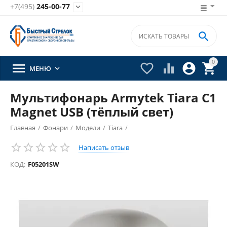
+7(495)
245-00-77


0





МЕНЮ

Мультифонарь Armytek Tiara C1
Magnet USB (тёплый свет)
Главная
/
Фонари
/
Модели
/
Tiara
/
Написать отзыв
КОД:
F05201SW