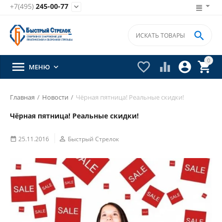
+7(495)
245-00-77


0





МЕНЮ

Главная
/
Новости
/
Чёрная пятница! Реальные скидки!
Чёрная пятница! Реальные скидки!
25.11.2016

Быстрый Стрелок
