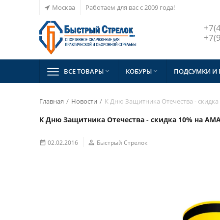
Москва
Работаем для вас с 2009 года!
+7(
+7(
ВСЕ ТОВАРЫ
КОБУРЫ
ПОДСУМКИ И


Главная
/
Новости
/
К Дню Защитника Отечества - скидк
К Дню Защитника Отечества - скидка 10% на AM
02.02.2016

Быстрый Стрелок
