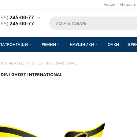
Акции
Новости
495)
245-00-77

965)
245-00-77
 ПАТРОНТАШИ
РЕМНИ
НАУШНИКИ
ОЧКИ
БРЕ



а 10% на AMADINI GHOST INTERNATIONAL
ADINI GHOST INTERNATIONAL