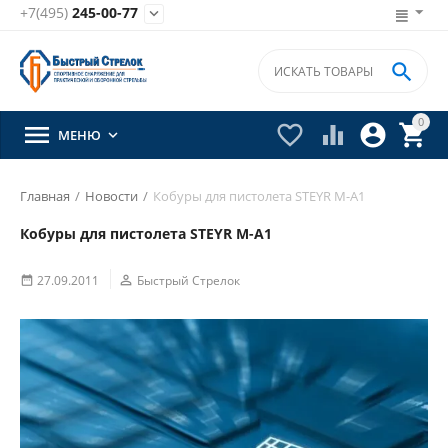
+7(495)
245-00-77


0





МЕНЮ

Главная
/
Новости
/
Кобуры для пистолета STEYR M-A1
Кобуры для пистолета STEYR M-A1
27.09.2011

Быстрый Стрелок
