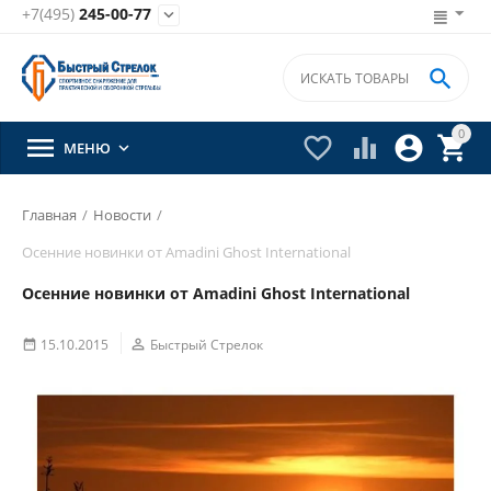
+7(495)
245-00-77


0





МЕНЮ

Главная
/
Новости
/
Осенние новинки от Amadini Ghost International
Осенние новинки от Amadini Ghost International
15.10.2015

Быстрый Стрелок
