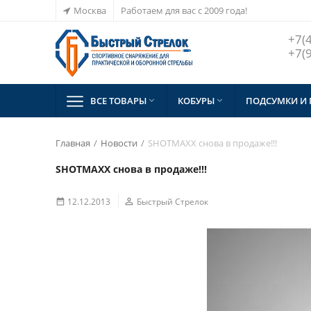
Москва
Работаем для вас с 2009 года!
+7(
+7(
ВСЕ ТОВАРЫ
КОБУРЫ
ПОДСУМКИ И


Главная
/
Новости
/
SHOTMAXX снова в продаже!!!
SHOTMAXX снова в продаже!!!
12.12.2013

Быстрый Стрелок
