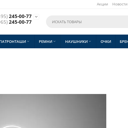
Акции
Новости
495)
245-00-77

965)
245-00-77
 ПАТРОНТАШИ
РЕМНИ
НАУШНИКИ
ОЧКИ
БРЕ


