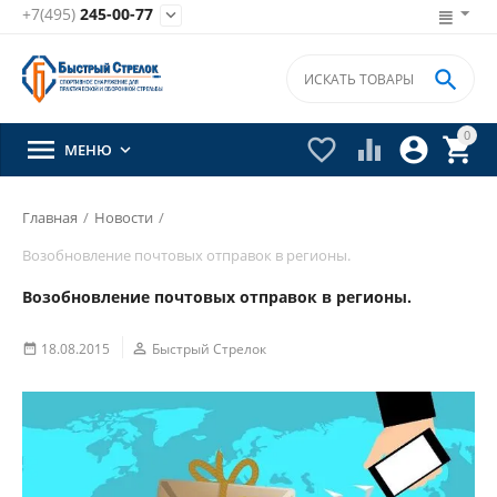
+7(495)
245-00-77


0





МЕНЮ

Главная
/
Новости
/
Возобновление почтовых отправок в регионы.
Возобновление почтовых отправок в регионы.
18.08.2015

Быстрый Стрелок
