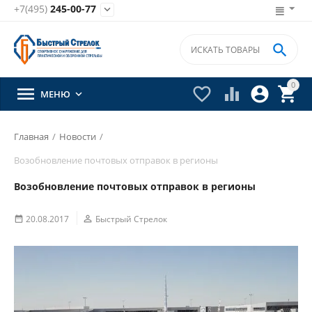
+7(495)
245-00-77


0





МЕНЮ

Главная
/
Новости
/
Возобновление почтовых отправок в регионы
Возобновление почтовых отправок в регионы
20.08.2017

Быстрый Стрелок
