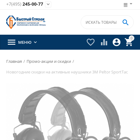
+7(495)
245-00-77


0





МЕНЮ

Главная
/
Промо-акции и скидки
/
Новогодние скидки на активные наушники 3M Peltor SportTac