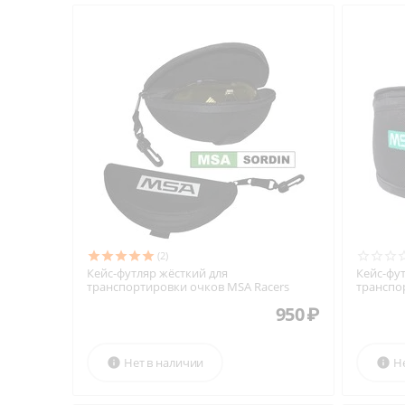
(2)
Кейс-футляр жёсткий для
Кейс-фу
транспортировки очков MSA Racers
транспо
950
₽
Нет в наличии
Н

