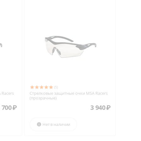
(5)
 Racers
Стрелковые защитные очки MSA Racers
(прозрачные)
 700
₽
3 940
₽
Нет в наличии
