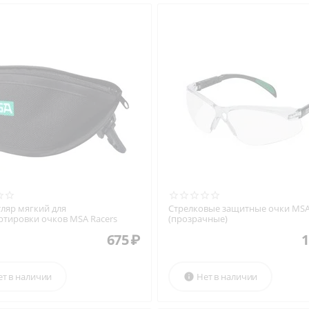
тляр мягкий для
Стрелковые защитные очки MSA
ртировки очков MSA Racers
(прозрачные)
675
₽
1
ет в наличии
Нет в наличии
