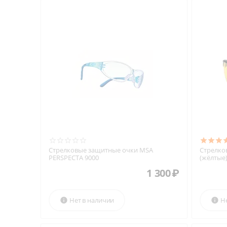
Стрелковые защитные очки MSA
Стрелко
PERSPECTA 9000
(жёлтые
1 300
₽
Нет в наличии
Н

