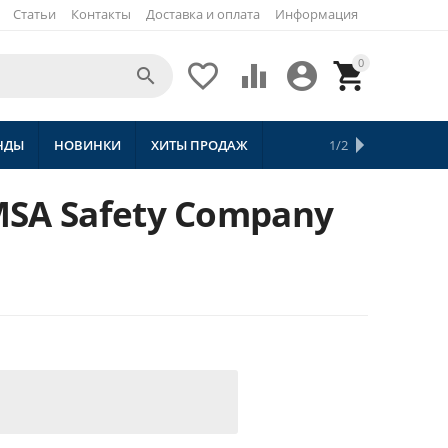
Статьи
Контакты
Доставка и оплата
Информация
0





НДЫ
НОВИНКИ
ХИТЫ ПРОДАЖ
СКИДКИ
ТОВАРЫ С БЕСПЛАТНОЙ 
1/2
SA Safety Company