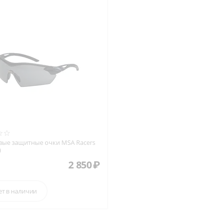
вые защитные очки MSA Racers
)
2 850
₽
ет в наличии