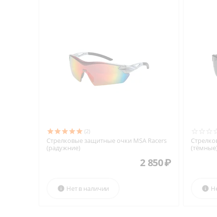
(2)
Стрелковые защитные очки MSA Racers
Стрелко
(радужние)
(тёмные
2 850
₽
Нет в наличии
Н

