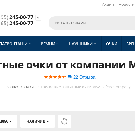
Акции
Новости
495)
245-00-77

965)
245-00-77
 ПАТРОНТАШИ
РЕМНИ
НАУШНИКИ
ОЧКИ
БРЕ



ные очки от компании M
22 Отзыва
Главная
/
Очки
/
Стрелковые защитные очки MSA Safety Company

АВКА
НАЛИЧИЕ