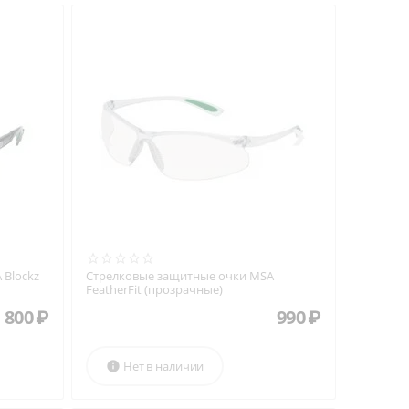
 Blockz
Стрелковые защитные очки MSA
FeatherFit (прозрачные)
 800
₽
990
₽
Нет в наличии
