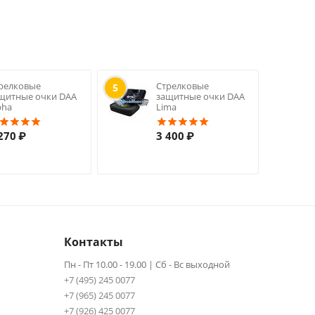
релковые
Стрелковые
5
щитные очки DAA
защитные очки DAA
pha
Lima
270
₽
3 400
₽
Контакты
Пн - Пт 10.00 - 19.00 | Сб - Вс выходной
+7 (495) 245 0077
+7 (965) 245 0077
+7 (926) 425 0077