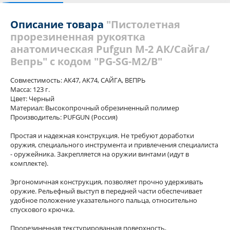
Отзывы (1)
Похожие товары
Описание товара
"Пистолетная
прорезиненная рукоятка
анатомическая Pufgun М-2 АК/Сайга/
Вепрь" с кодом "PG-SG-M2/B"
Совместимость: АК47, АК74, САЙГА, ВЕПРЬ
Масса: 123 г.
Цвет: Черный
Материал: Высокопрочный обрезиненный полимер
Производитель: PUFGUN (Россия)
Простая и надежная конструкция. Не требуют доработки
оружия, специального инструмента и привлечения специалиста
- оружейника. Закрепляется на оружии винтами (идут в
комплекте).
Эргономичная конструкция, позволяет прочно удерживать
оружие. Рельефный выступ в передней части обеспечивает
удобное положение указательного пальца, относительно
спускового крючка.
Прорезиненная текстурированная поверхность,