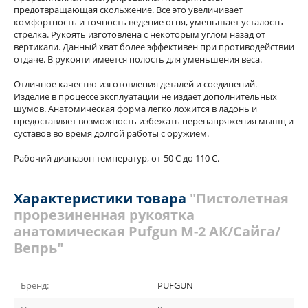
предотвращающая скольжение. Все это увеличивает
комфортность и точность ведение огня, уменьшает усталость
стрелка. Рукоять изготовлена с некоторым углом назад от
вертикали. Данный хват более эффективен при противодействии
отдаче. В рукояти имеется полость для уменьшения веса.
Отличное качество изготовления деталей и соединений.
Изделие в процессе эксплуатации не издает дополнительных
шумов. Анатомическая форма легко ложится в ладонь и
предоставляет возможность избежать перенапряжения мышц и
суставов во время долгой работы с оружием.
Рабочий диапазон температур, от-50 С до 110 С.
Характеристики товара
"Пистолетная
прорезиненная рукоятка
анатомическая Pufgun М-2 АК/Сайга/
Вепрь"
Бренд:
PUFGUN