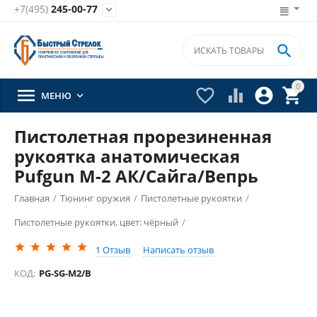
+7(495)
245-00-77


0





МЕНЮ

Пистолетная прорезиненная
рукоятка анатомическая
Pufgun М-2 АК/Сайга/Вепрь
Главная
/
Тюнинг оружия
/
Пистолетные рукоятки
/
Пистолетные рукоятки, цвет: чёрный
/
1
Отзыв
Написать отзыв
КОД:
PG-SG-M2/B