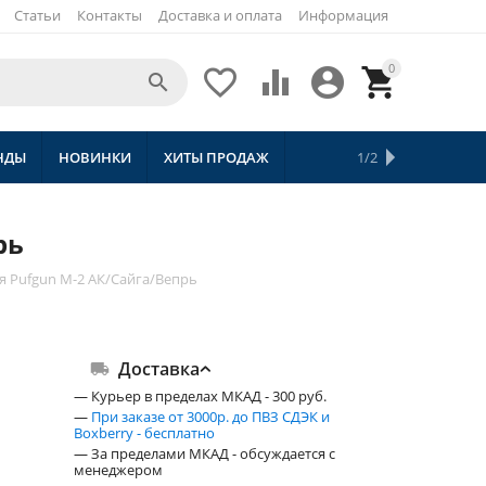
Статьи
Контакты
Доставка и оплата
Информация
0





НДЫ
НОВИНКИ
ХИТЫ ПРОДАЖ
СКИДКИ
ТОВАРЫ С БЕСПЛАТНОЙ 
1/2
рь
я Pufgun М-2 АК/Сайга/Вепрь
Доставка
— Курьер в пределах МКАД - 300 руб.
—
При заказе от 3000р. до ПВЗ СДЭК и
Boxberry - бесплатно
— За пределами МКАД - обсуждается с
менеджером