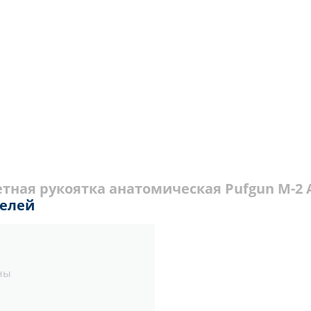
тная рукоятка анатомическая Pufgun М-2 
телей
ны