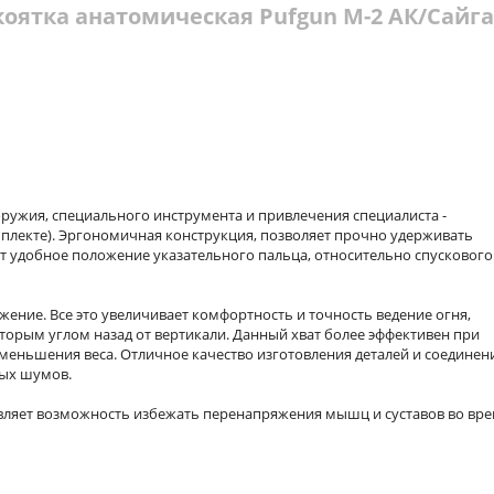
коятка анатомическая Pufgun М-2 АК/Сайга
оружия, специального инструмента и привлечения специалиста -
мплекте). Эргономичная конструкция, позволяет прочно удерживать
т удобное положение указательного пальца, относительно спускового
ние. Все это увеличивает комфортность и точность ведение огня,
оторым углом назад от вертикали. Данный хват более эффективен при
уменьшения веса. Отличное качество изготовления деталей и соединен
ных шумов.
авляет возможность избежать перенапряжения мышц и суставов во вр