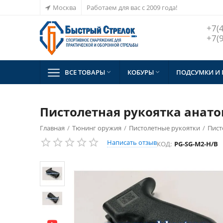
Москва
Работаем для вас с 2009 года!
+7(
+7(
ВСЕ ТОВАРЫ
КОБУРЫ
ПОДСУМКИ И


Пистолетная рукоятка анато
Главная
/
Тюнинг оружия
/
Пистолетные рукоятки
/
Пист
Написать отзыв
КОД:
PG-SG-M2-H/B