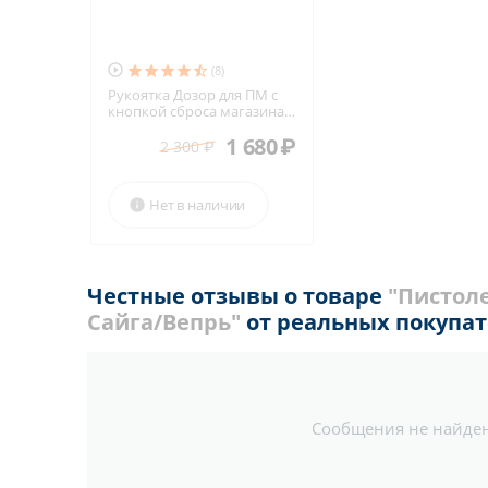

(8)
Рукоятка Дозор для ПМ с
кнопкой сброса магазина и
антабкой
1 680
₽
2 300
₽
Нет в наличии

Честные отзывы о товаре
"Пистоле
Сайга/Вепрь"
от реальных покупа
Сообщения не найде