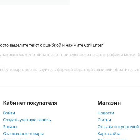
сто выделите текст с ошибкой и нажмите Ctrl+Enter
 упаковки может отличаться от приведенного на фотографии и может
 весу товара, воспользуйтесь
формой обратной связи
или обратитесь в
Кабинет покупателя
Магазин
Войти
Новости
Создать учетную запись
Статьи
Заказы
Отзывы покупателей
Отложенные товары
Карта сайта