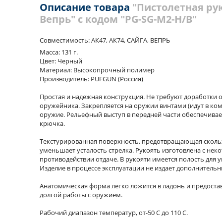
Описание товара
"Пистолетная ру
Вепрь" с кодом "PG-SG-M2-H/B"
Совместимость: АК47, АК74, САЙГА, ВЕПРЬ
Масса: 131 г.
Цвет: Черный
Материал: Высокопрочный полимер
Производитель: PUFGUN (Россия)
Простая и надежная конструкция. Не требуют доработки 
оружейника. Закрепляется на оружии винтами (идут в ко
оружие. Рельефный выступ в передней части обеспечивае
крючка.
Текстурированная поверхность, предотвращающая скольже
уменьшает усталость стрелка. Рукоять изготовлена с нек
противодействии отдаче. В рукояти имеется полость для 
Изделие в процессе эксплуатации не издает дополнитель
Анатомическая форма легко ложится в ладонь и предост
долгой работы с оружием.
Рабочий диапазон температур, от-50 С до 110 С.