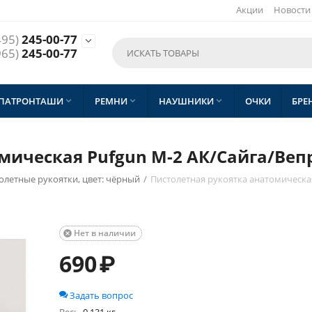
Акции
Новости
495)
245-00-77

965)
245-00-77
 ПАТРОНТАШИ
РЕМНИ
НАУШНИКИ
ОЧКИ
БРЕ



мическая Pufgun М-2 АК/Сайга/Веп
олетные рукоятки, цвет: чёрный
/
Пистолетная рукоятка анатомическа
Нет в наличии

690
₽
Задать вопрос