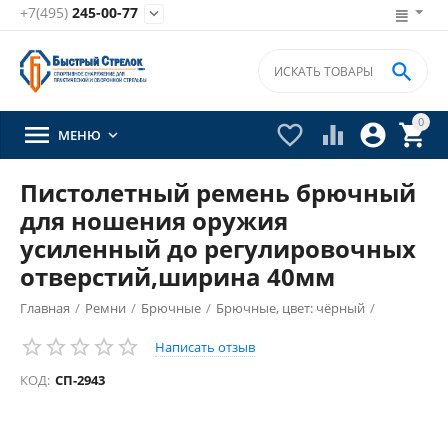
+7(495)
245-00-77


0





МЕНЮ

Пистолетный ремень брючный
для ношения оружия
усиленный до регулировочных
отверстий,ширина 40мм
Главная
/
Ремни
/
Брючные
/
Брючные, цвет: чёрный
/
Написать отзыв
КОД:
СП-2943