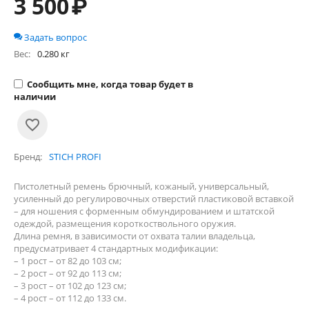
3 500
₽
Задать вопрос
Вес:
0.280 кг
Сообщить мне, когда товар будет в
наличии
Бренд
STICH PROFI
Пистолетный ремень брючный, кожаный, универсальный,
усиленный до регулировочных отверстий пластиковой вставкой
– для ношения с форменным обмундированием и штатской
одеждой, размещения короткоствольного оружия.
Длина ремня, в зависимости от охвата талии владельца,
предусматривает 4 стандартных модификации:
– 1 рост – от 82 до 103 см;
– 2 рост – от 92 до 113 см;
– 3 рост – от 102 до 123 см;
– 4 рост – от 112 до 133 см.