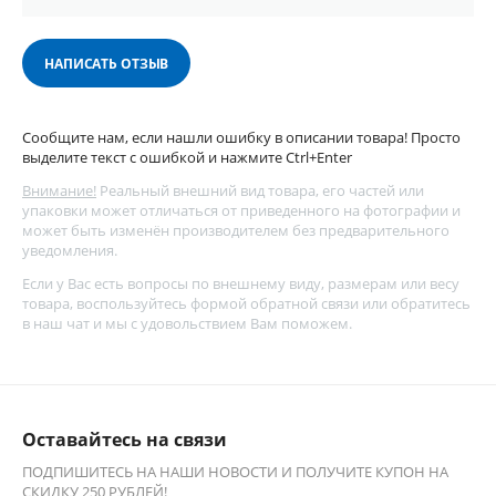
НАПИСАТЬ ОТЗЫВ
Сообщите нам, если нашли ошибку в описании товара! Просто
выделите текст с ошибкой и нажмите Ctrl+Enter
Внимание!
Реальный внешний вид товара, его частей или
упаковки может отличаться от приведенного на фотографии и
может быть изменён производителем без предварительного
уведомления.
Если у Вас есть вопросы по внешнему виду, размерам или весу
товара, воспользуйтесь
формой обратной связи
или обратитесь
в наш чат и мы с удовольствием Вам поможем.
Оставайтесь на связи
ПОДПИШИТЕСЬ НА НАШИ НОВОСТИ И ПОЛУЧИТЕ КУПОН НА
СКИДКУ 250 РУБЛЕЙ!