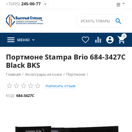
+7(495)
245-00-77


0





МЕНЮ

Портмоне Stampa Brio 684-3427C
Black BKS
Главная
/
Аксессуары из кожи
/
Портмоне
/
Написать отзыв
КОД:
684-3427C