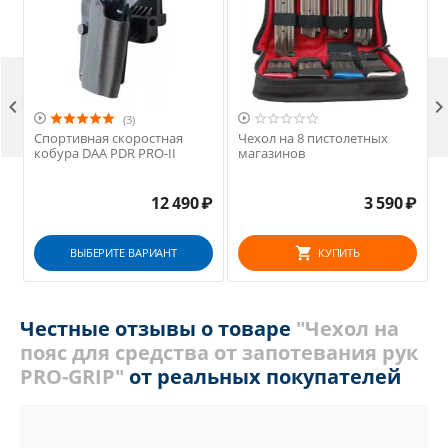



(3)
Спортивная скоростная
Чехол на 8 пистолетных
кобура DAA PDR PRO-II
магазинов
12 490
₽
3 590
₽
ВЫБЕРИТЕ ВАРИАНТ
КУПИТЬ
Честные отзывы о товаре
"Чехол на
пояс для средства от запотевания рук
PRO-GRIP"
от реальных покупателей