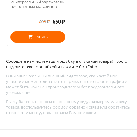
Универсальный заряжатель
пистолетных магазинов
650
₽
990
₽
КУПИТЬ
Сообщите нам, если нашли ошибку в описании товара! Просто
выделите текст с ошибкой и нажмите Ctrl+Enter
Внимание!
Реальный внешний вид товара, его частей или
упаковки может отличаться от приведенного на фотографии и
может быть изменён производителем без предварительного
уведомления.
Если у Вас есть вопросы по внешнему виду, размерам или весу
товара, воспользуйтесь
формой обратной связи
или обратитесь
в наш чат и мы с удовольствием Вам поможем.