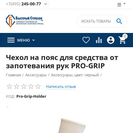
+7(495)
245-00-77


0





МЕНЮ

Чехол на пояс для средства от
запотевания рук PRO-GRIP
Главная
/
Аксессуары
/
Аксессуары, цвет: чёрный
/
Написать отзыв
КОД:
Pro-Grip-Holder