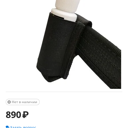
Нет в наличии

890
₽
Задать вопрос