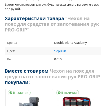
В этом чехле лосьон для рук будет всегда висеть на ремне у вас
под рукой.
Характеристики товара
"Чехол на
пояс для средства от запотевания рук
PRO-GRIP"
Бренд:
Double Alpha Academy
Цвет:
Чёрный
Вес:
0.010
Вместе с товаром
Чехол на пояс для
средства от запотевания рук PRO-GRIP
покупали:
В наличии
В наличии

