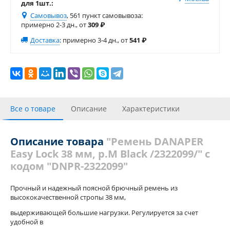
для 1шт.:
Самовывоз
, 561 пункт самовывоза
:
примерно 2-3 дн., от
309
₽
Доставка
:
примерно 3-4 дн., от
541
₽
Все о товаре
Описание
Характеристики
Отзывы
Описание товара
"Ремень DANAPER
Easy Lock 38 мм, р.M Black /2322099/" с
кодом "DNPR-2322099"
Прочный и надежный поясной брючный ремень из
высококачественной стропы 38 мм,
выдерживающей большие нагрузки. Регулируется за счет
удобной в