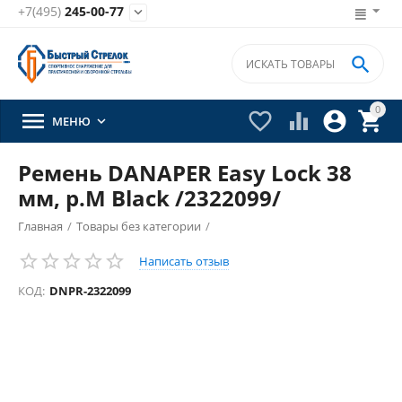
+7(495)
245-00-77


0





МЕНЮ

Ремень DANAPER Easy Lock 38
мм, р.M Black /2322099/
Главная
/
Товары без категории
/
Написать отзыв
КОД:
DNPR-2322099